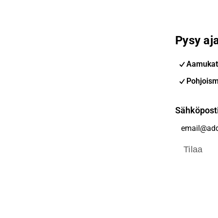
Pysy aja
Aamukat
Pohjoism
Sähköpost
Tilaa