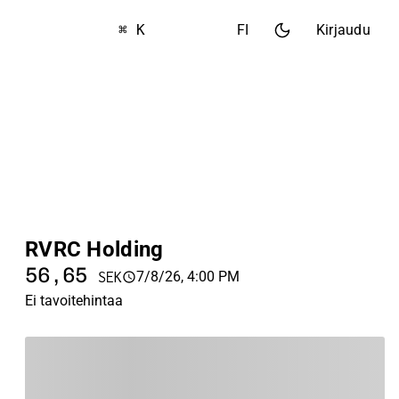
⌘ K
FI
Kirjaudu
RVRC Holding
56,65
7/8/26, 4:00 PM
SEK
Ei tavoitehintaa