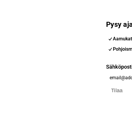
Pysy aja
Aamukat
Pohjoism
Sähköpost
Tilaa