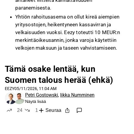
antaneet viitteitä kannattavuuden
paranemisesta.
Yhtiön rahoitusasema on ollut kireä aiempien
yritysostojen, heikentyneen kassavirran ja
velkaisuuden vuoksi. Eezy toteutti 10 MEUR:n
merkintäoikeusannin, jonka varoja käytettiin
velkojen maksuun ja taseen vahvistamiseen.
Analyytikon mukaan Eezyn keskeisin ajuri
seuraavan 12 kuukauden aikana on kotimaan
Tämä osake lentää, kun
talouden ja työmarkkinan käänne kasvuun.
Suomen talous herää (ehkä)
Henkilöstöpalvelumarkkina reagoi
talouskehitykseen vivulla, joten markkinan
EEZY
05/11/2026, 11:04 AM
Petri Gostowski
,
Iikka Numminen
elpyminen olisi tärkeää liikevaihdon,
Näytä lisää
operatiivisen tuloksen ja velkaisuuden laskun
24
1
Seuraa
kannalta.
tykkää
ei tykkää
Analyytikko ei pidä realistisena paluuta
aiempiin noin 11 MEUR:n vuotuisiin