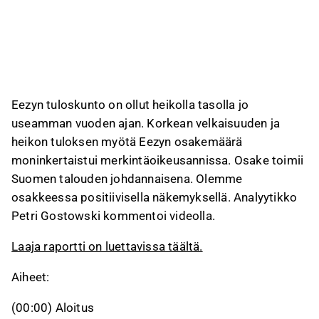
tulostasoihin, koska yhtiö on nyt pienempi ja
markkina on muuttunut. Hänen mukaansa
osakkeen arvostuksessa on korkea vipu:
nykyinen tuloskunto ei tue arvostusta, mutta
markkinan vakautuessa ja kasvun
käynnistyessä nousuvara on mahdollinen.
Eezyn tuloskunto on ollut heikolla tasolla jo
useamman vuoden ajan. Korkean velkaisuuden ja
Tämä sisältö on tekoälyn tuottamaa videon transkriptin pohjalta. Voit
antaa siitä palautetta Inderesin foorumilla. Anna siihen liittyvää
heikon tuloksen myötä Eezyn osakemäärä
palautetta
Inderesin foorumilla
.
moninkertaistui merkintäoikeusannissa. Osake toimii
Suomen talouden johdannaisena. Olemme
osakkeessa positiivisella näkemyksellä. Analyytikko
Petri Gostowski kommentoi videolla.
Laaja raportti on luettavissa täältä.
Aiheet:
(00:00) Aloitus