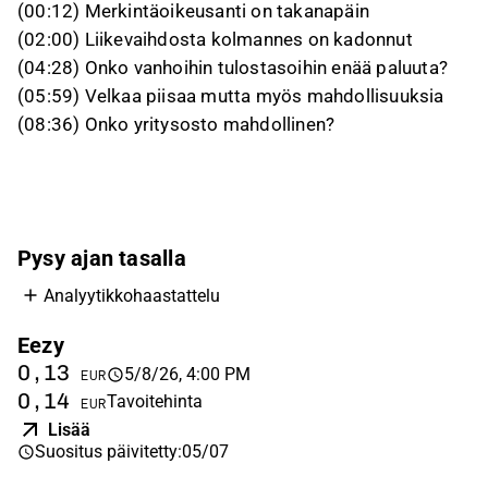
(00:12) Merkintäoikeusanti on takanapäin
(02:00) Liikevaihdosta kolmannes on kadonnut
(04:28) Onko vanhoihin tulostasoihin enää paluuta?
(05:59) Velkaa piisaa mutta myös mahdollisuuksia
(08:36) Onko yritysosto mahdollinen?
Pysy ajan tasalla
Analyytikkohaastattelu
Eezy
0,13
5/8/26, 4:00 PM
EUR
0,14
Tavoitehinta
EUR
Lisää
Suositus päivitetty
:
05/07