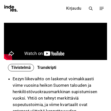
Kirjaudu
Tiivistelmä
Transkripti
Eezyn liikevaihto on laskenut voimakkaasti
viime vuosina heikon Suomen talouden ja
henkilöstövuokrausmarkkinan supistumisen
vuoksi. Yhtiö on tehnyt merkittäviä
sopeutustoimia, ja viime kvartaalit ovat