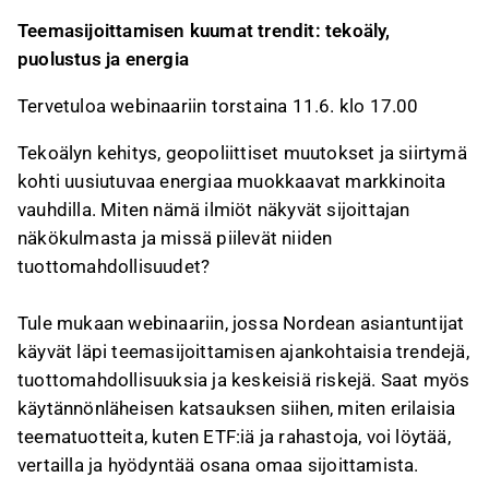
Teemasijoittamisen kuumat trendit: tekoäly,
puolustus ja energia
Tervetuloa webinaariin torstaina 11.6. klo 17.00
Tekoälyn kehitys, geopoliittiset muutokset ja siirtymä
kohti uusiutuvaa energiaa muokkaavat markkinoita
vauhdilla. Miten nämä ilmiöt näkyvät sijoittajan
näkökulmasta ja missä piilevät niiden
tuottomahdollisuudet?
Tule mukaan webinaariin, jossa Nordean asiantuntijat
käyvät läpi teemasijoittamisen ajankohtaisia trendejä,
tuottomahdollisuuksia ja keskeisiä riskejä. Saat myös
käytännönläheisen katsauksen siihen, miten erilaisia
teematuotteita, kuten ETF:iä ja rahastoja, voi löytää,
vertailla ja hyödyntää osana omaa sijoittamista.