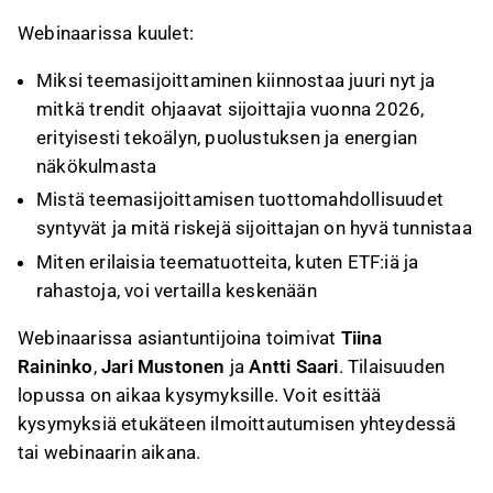
Webinaarissa kuulet:
Miksi teemasijoittaminen kiinnostaa juuri nyt ja
mitkä trendit ohjaavat sijoittajia vuonna 2026,
erityisesti tekoälyn, puolustuksen ja energian
näkökulmasta
Mistä teemasijoittamisen tuottomahdollisuudet
syntyvät ja mitä riskejä sijoittajan on hyvä tunnistaa
Miten erilaisia teematuotteita, kuten ETF:iä ja
rahastoja, voi vertailla keskenään
Webinaarissa asiantuntijoina toimivat
Tiina
Raininko
,
Jari Mustonen
ja
Antti Saari
. Tilaisuuden
lopussa on aikaa kysymyksille. Voit esittää
kysymyksiä etukäteen ilmoittautumisen yhteydessä
tai webinaarin aikana.