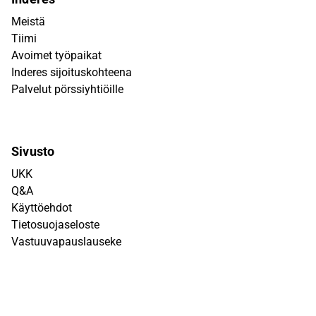
Meistä
Tiimi
Avoimet työpaikat
Inderes sijoituskohteena
Palvelut pörssiyhtiöille
Sivusto
UKK
Q&A
Käyttöehdot
Tietosuojaseloste
Vastuuvapauslauseke