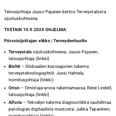
tykkää
ei tykkää
Talousjohtaja Juuso Pajunen kertoo Terveystalosta
sijoituskohteena.
TIISTAIN 10.9.2024 OHJELMA:
Pörssisijoittajan viikko | Terveydenhuolto
Terveystalo
sijoituskohteena: Juuso Pajunen,
talousjohtaja (
linkki
)
Biohit
– Globaalien kasvuajurien tukema
terveysteknologiayhtiö: Jussi Hahtela,
toimitusjohtaja (
linkki
)
Orion
– Omistaja-arvoa rakentamassa: René Lindell,
talousjohtaja (
linkki
)
Aiforia
– Tekoälyn tukema diagnostiikka vauhdittaa
patologian digitaalista muutosta: Jukka Tapaninen,
toimitusjohtaja (
linkki
)