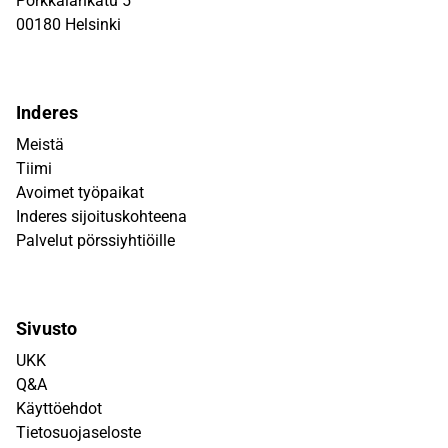
Porkkalankatu 5
00180 Helsinki
Inderes
Meistä
Tiimi
Avoimet työpaikat
Inderes sijoituskohteena
Palvelut pörssiyhtiöille
Sivusto
UKK
Q&A
Käyttöehdot
Tietosuojaseloste