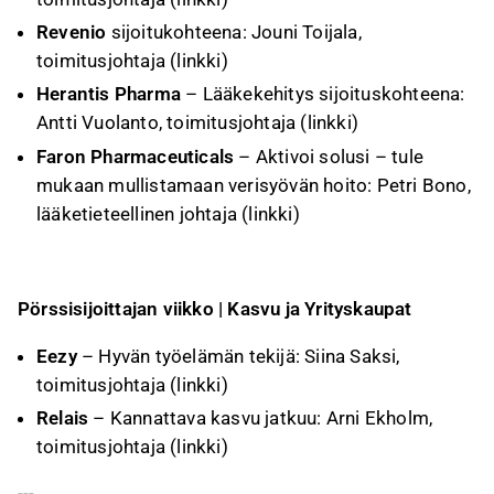
Revenio
sijoitukohteena: Jouni Toijala,
toimitusjohtaja (
linkki
)
Herantis Pharma
– Lääkekehitys sijoituskohteena:
Antti Vuolanto, toimitusjohtaja (
linkki
)
Faron Pharmaceuticals
– Aktivoi solusi – tule
mukaan mullistamaan verisyövän hoito: Petri Bono,
lääketieteellinen johtaja (
linkki
)
Pörssisijoittajan viikko | Kasvu ja Yrityskaupat
Eezy
– Hyvän työelämän tekijä: Siina Saksi,
toimitusjohtaja (
linkki
)
Relais
– Kannattava kasvu jatkuu: Arni Ekholm,
toimitusjohtaja (
linkki
)
---