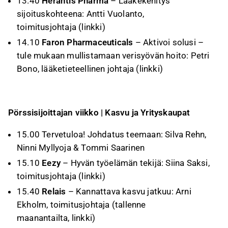
13.40
Herantis Pharma
– Lääkekehitys
sijoituskohteena: Antti Vuolanto,
toimitusjohtaja (
linkki
)
14.10
Faron Pharmaceuticals
– Aktivoi solusi –
tule mukaan mullistamaan verisyövän hoito: Petri
Bono, lääketieteellinen johtaja (
linkki
)
Pörssisijoittajan viikko | Kasvu ja Yrityskaupat
15.00 Tervetuloa! Johdatus teemaan: Silva Rehn,
Ninni Myllyoja & Tommi Saarinen
15.10
Eezy
– Hyvän työelämän tekijä: Siina Saksi,
toimitusjohtaja (
linkki
)
15.40
Relais
– Kannattava kasvu jatkuu: Arni
Ekholm, toimitusjohtaja (tallenne
maanantailta,
linkki
)