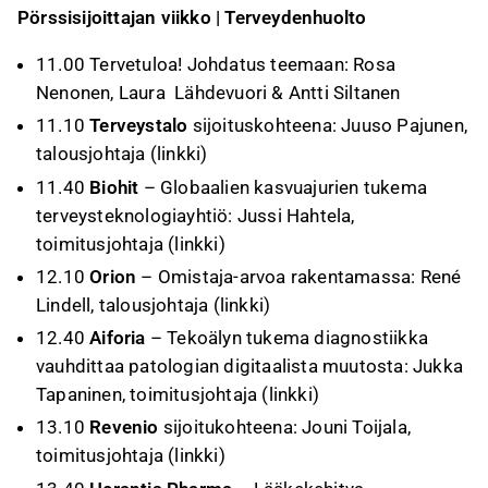
Pörssisijoittajan viikko | Terveydenhuolto
11.00 Tervetuloa! Johdatus teemaan: Rosa
Nenonen, Laura Lähdevuori & Antti Siltanen
11.10
Terveystalo
sijoituskohteena: Juuso Pajunen,
talousjohtaja (
linkki
)
11.40
Biohit
– Globaalien kasvuajurien tukema
terveysteknologiayhtiö: Jussi Hahtela,
toimitusjohtaja (
linkki
)
12.10
Orion
– Omistaja-arvoa rakentamassa: René
Lindell, talousjohtaja (
linkki
)
12.40
Aiforia
– Tekoälyn tukema diagnostiikka
vauhdittaa patologian digitaalista muutosta: Jukka
Tapaninen, toimitusjohtaja (
linkki
)
13.10
Revenio
sijoitukohteena: Jouni Toijala,
toimitusjohtaja (
linkki
)