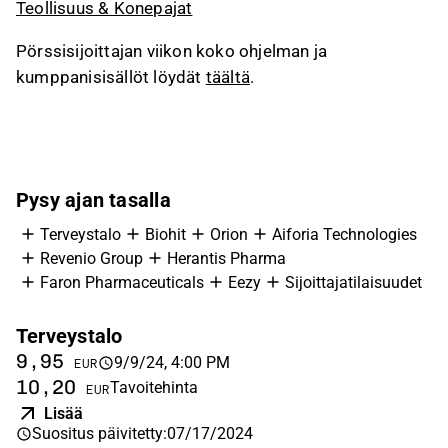
Teollisuus & Konepajat
Pörssisijoittajan viikon koko ohjelman ja
kumppanisisällöt löydät
täältä
.
Pysy ajan tasalla
Terveystalo
Biohit
Orion
Aiforia Technologies
Revenio Group
Herantis Pharma
Faron Pharmaceuticals
Eezy
Sijoittajatilaisuudet
Terveystalo
B
9,95
2
9/9/24, 4:00 PM
EUR
10,20
2
Tavoitehinta
EUR
Lisää
Suositus päivitetty
:
07/17/2024
Ed