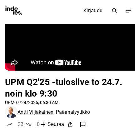
Kirjaudu
UPM Q2'25 -tuloslive to 24.7.
noin klo 9:30
UPM
07/24/2025, 06:30 AM
Antti Viljakainen
Pääanalyytikko
23
0
Seuraa
tykkää
ei tykkää