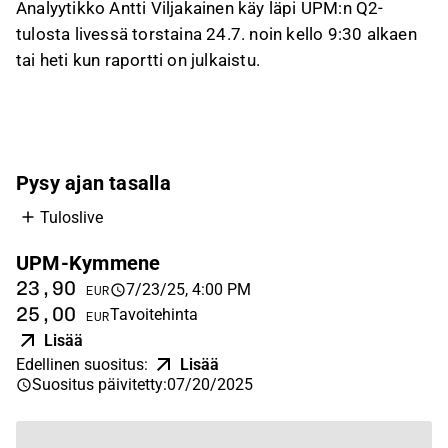
Analyytikko Antti Viljakainen käy läpi UPM:n Q2-
tulosta livessä torstaina 24.7. noin kello 9:30 alkaen
tai heti kun raportti on julkaistu.
Pysy ajan tasalla
Tuloslive
UPM-Kymmene
23,90
7/23/25, 4:00 PM
EUR
25,00
Tavoitehinta
EUR
Lisää
Edellinen suositus
:
Lisää
Suositus päivitetty
:
07/20/2025