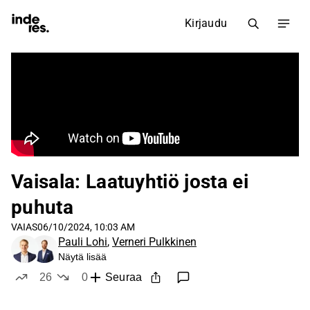
Kirjaudu
Vaisala: Laatuyhtiö josta ei
puhuta
VAIAS
06/10/2024, 10:03 AM
Pauli Lohi
,
Verneri Pulkkinen
Näytä lisää
26
0
Seuraa
tykkää
ei tykkää