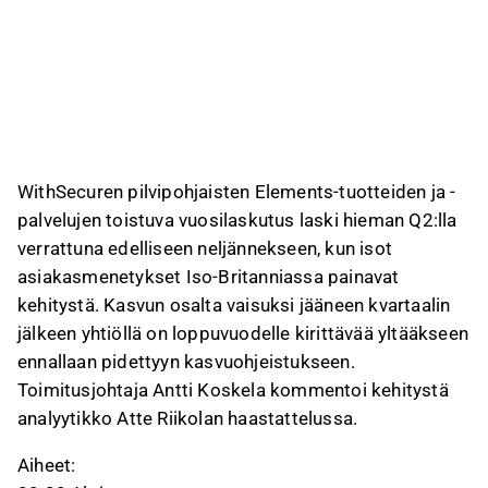
WithSecuren pilvipohjaisten Elements-tuotteiden ja -
palvelujen toistuva vuosilaskutus laski hieman Q2:lla
verrattuna edelliseen neljännekseen, kun isot
asiakasmenetykset Iso-Britanniassa painavat
kehitystä. Kasvun osalta vaisuksi jääneen kvartaalin
jälkeen yhtiöllä on loppuvuodelle kirittävää yltääkseen
ennallaan pidettyyn kasvuohjeistukseen.
Toimitusjohtaja Antti Koskela kommentoi kehitystä
analyytikko Atte Riikolan haastattelussa.
Aiheet: