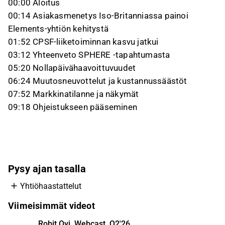
00:00 Aloitus
00:14 Asiakasmenetys Iso-Britanniassa painoi
Elements-yhtiön kehitystä
01:52 CPSF-liiketoiminnan kasvu jatkui
03:12 Yhteenveto SPHERE -tapahtumasta
05:20 Nollapäivähaavoittuvuudet
06:24 Muutosneuvottelut ja kustannussäästöt
07:52 Markkinatilanne ja näkymät
09:18 Ohjeistukseen pääseminen
Pysy ajan tasalla
Yhtiöhaastattelut
Viimeisimmät videot
Robit Oyj, Webcast, Q2'26