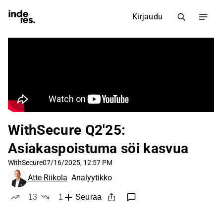
Kirjaudu
WithSecure Q2'25:
Asiakaspoistuma söi kasvua
WithSecure
07/16/2025, 12:57 PM
Atte Riikola
Analyytikko
13
1
Seuraa
tykkää
ei tykkää