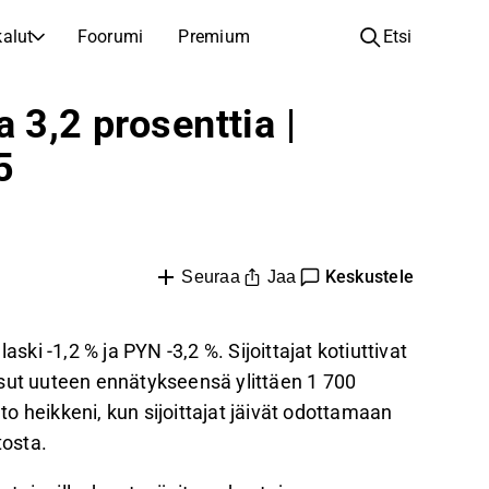
alut
Foorumi
Premium
Etsi
YHTIÖT
OPI SIJOITTAMISESTA
 3,2 prosenttia |
Yhtiöt
Analyysikoulu
5
Opi lukemaan ja ymmärtämään osakeanalyysiä
Selaa ja suodata listattujen yhtiöiden listaa
Löydä osakkeita
Sijoituskoulu
Inspiraatiota seuraavaan sijoitukseesi
Oppaita ja oppitunteja sijoitusosaamisen kasvattamiseen
Listautumiset
Salkunhaltijat
Keskustele
Jaa
Seuraa
Uudet listautumiset ja tulevat pörssiannit
Sijoitustietoa jokaiselle tasolle, ensiaskeleista edistyneisiin salkkustrategioihin.
Yhtiökokouskutsut
ski -1,2 % ja PYN -3,2 %. Sijoittajat kotiuttivat
Yhtiökokousten päivämäärät ja osakkeenomistajatiedot
ssut uuteen ennätykseensä ylittäen 1 700
o heikkeni, kun sijoittajat jäivät odottamaan
osta.