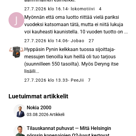
pisteessä.
27.7.2026 klo 16.14
- lokomotiivi
4
Myönnän että oma luotto riittää vielä pariksi
vuodeksi katsomaan tätä, mutta ei niitä lukuja
voi kauheasti kaunistella. 10 vuoden tuotto on ...
27.7.2026 klo 14.06
- Jobao
27
Hyppäsin Pynin kelkkaan tuossa sijoittaja-
messujen tienoilla kun heillä oli tuo tarjous
(suunnilleen 550 tasoilta). Myös Deryng itse
lisäili...
27.7.2026 klo 13.33
- PeeJii
7
Luetuimmat artikkelit
Nokia 2000
03.08.2026
Artikkeli
Tilauskannat puhuvat — Mitä Helsingin
pörssin konepajojen Q2-luvut kertovat