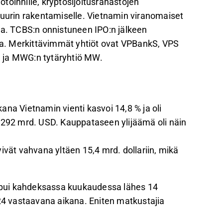
lotoinnille, kryptosijoitusrahastojen
tuurin rakentamiselle. Vietnamin viranomaiset
ia. TCBS:n onnistuneen IPO:n jälkeen
sia. Merkittävimmät yhtiöt ovat VPBankS, VPS
re ja MWG:n tytäryhtiö MW.
 Vietnamin vienti kasvoi 14,8 % ja oli
n 292 mrd. USD. Kauppataseen ylijäämä oli näin
ivät vahvana yltäen 15,4 mrd. dollariin, mikä
saapui kahdeksassa kuukaudessa lähes 14
4 vastaavana aikana. Eniten matkustajia