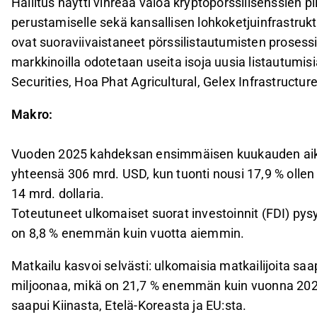
Hallitus näytti vihreää valoa kryptopörssilisenssien pi
perustamiselle sekä kansallisen lohkoketjuinfrastruk
ovat suoraviivaistaneet pörssilistautumisten prosess
markkinoilla odotetaan useita isoja uusia listautumi
Securities, Hoa Phat Agricultural, Gelex Infrastructu
Makro:
Vuoden 2025 kahdeksan ensimmäisen kuukauden aikana
yhteensä 306 mrd. USD, kun tuonti nousi 17,9 % olle
14 mrd. dollaria.
Toteutuneet ulkomaiset suorat investoinnit (FDI) pysy
on 8,8 % enemmän kuin vuotta aiemmin.
Matkailu kasvoi selvästi: ulkomaisia matkailijoita 
miljoonaa, mikä on 21,7 % enemmän kuin vuonna 202
saapui Kiinasta, Etelä-Koreasta ja EU:sta.