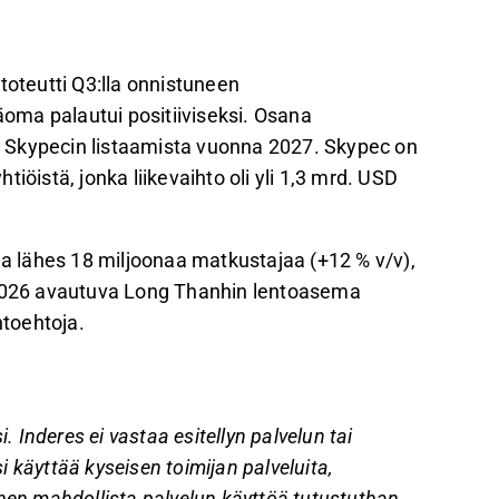
toteutti Q3:lla onnistuneen
oma palautui positiiviseksi. Osana
 Skypecin listaamista vuonna 2027. Skypec on
iöistä, jonka liikevaihto oli yli 1,3 mrd. USD
 lähes 18 miljoonaa matkustajaa (+12 % v/v),
a 2026 avautuva Long Thanhin lentoasema
ihtoehtoja.
. Inderes ei vastaa esitellyn palvelun tai
si käyttää kyseisen toimijan palveluita,
nen mahdollista palvelun käyttöä tutustuthan