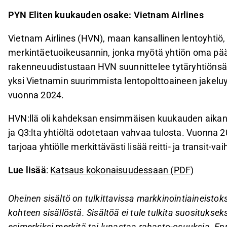
PYN Eliten kuukauden osake: Vietnam Airlines
Vietnam Airlines (HVN), maan kansallinen lentoyhtiö, 
merkintäetuoikeusannin, jonka myötä yhtiön oma pää
rakenneuudistustaan HVN suunnittelee tytäryhtiönsä
yksi Vietnamin suurimmista lentopolttoaineen jakeluyht
vuonna 2024.
HVN:llä oli kahdeksan ensimmäisen kuukauden aikana
ja Q3:lta yhtiöltä odotetaan vahvaa tulosta. Vuonn
tarjoaa yhtiölle merkittävästi lisää reitti- ja transit-va
Lue lisää
:
Katsaus kokonaisuudessaan (PDF)
Oheinen sisältö on tulkittavissa markkinointiaineistoksi
kohteen sisällöstä. Sisältöä ei tule tulkita suosituksek
esimerkiksi merkitä tai lunastaa rahasto-osuuksia. En