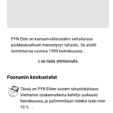
PYN Elite on kansainvälisissäkin vertailuissa
poikkeuksellisen menestynyt rahasto. Se aloitti
toimintansa vuonna 1999 helmikuussa
sijoittamalla Thaimaan pörssiin. Rahaston
Lue lisää yhtiösivulla
salkunhoitajana on ollut alusta alkaen Petri
Deryng. Toimintansa aikana rahaston osuuden
arvo on yli viisikymmenkertaistunut ja
Foorumin keskustelut
keskimääräinen vuosituotto on ollut noin 20
prosenttia. Aasian arvopaperimarkkinoilla PYN
Tässä on PYN Eliten tuorein rahastokatsaus
Elite on kokenut sijoittaja. Rahasto on tehnyt
Vietnamin osakemarkkina kehittyi surkeasti
sijoituksia Thaimaan lisäksi Kiinassa,
heinäkuussa, ja pahimmillaan indeksi laski noin
Indonesiassa ja Filippiineillä. Vuodesta 2017 kaikki
10 %. ...
sijoitukset ovat olleet Vietnamissa. Rahaston