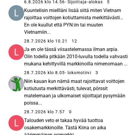
6.8.2026 klo 14.56
- Sijoittaja-alokas
5
kohdemaa Vietnam on yksi Aasian nopeimmin
Kuuntelisin miellläni lisää siitä miten Vietnam
kasvavista kansantalouksista. Koronavuosienkin
rajoittaa voittojen kotiuttamista merkittävästi…
aikana se onnistui kasvattamaan talouttaan, ja
En ole kuullut että PYN:iin tai muuten
jatkossa Vietnamin talouden arvioidaan yltävän 6-7
Vietnamiin...
prosentin vuosikasvuun. Viime vuosina Vietnam on
28.7.2026 klo 10.21
12
tehnyt yhteensä 14 vapaakauppasopimusta, muun
muassa EU:n ja Maailman kauppajärjestön WTO:n
Ja en ole tässä viisastelemassa ilman arpia.
kanssa. Samalla Vietnamista on tullut
Olin todella pitkään 2010-luvulla todella vahvasti
houkutteleva investointikohde yrityksille: vuonna
mukana kehittyvillä markkinoilla nimenomaan ...
2021 sinne tehtiin suoria teollisia sijoituksia noin
28.7.2026 klo 8.05
- lokomotiivi
3
20 miljardin Yhdysvaltain dollarin verran.
Niin kauan kun nämä maat rajoittavat voittojen
Vietnamin kilpailukyky mahdollistaa palkkatulojen
kotiutusta merkittävästi, tulevat, pörssit
kasvun yli 10 prosentin vuosivauhtia. PYN Elite on
matelemaan ja ulkomaiset sijoittajat pysymään
salkussaan painottanut yhtiöitä, jotka hyötyvät
poissa...
kotimarkkinoiden ja kulutuksen kasvusta. PYN
28.7.2026 klo 7.57
0
Eliten ajatuksena on toimia Vietnamissa, kunnes
Talouden veto ei takaa hyvää tuottoa
sen indeksitavoite 2 500 pistettä saavutetaan.
osakemarkkinoille. Tästä Kiina on aika
Vuoden 2021 lopussa VN-indeksi oli 1 500
äärimmäinen esimerkki.