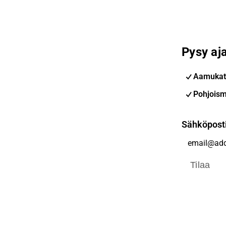
Pysy aja
Aamukat
Pohjoism
Sähköpost
Tilaa