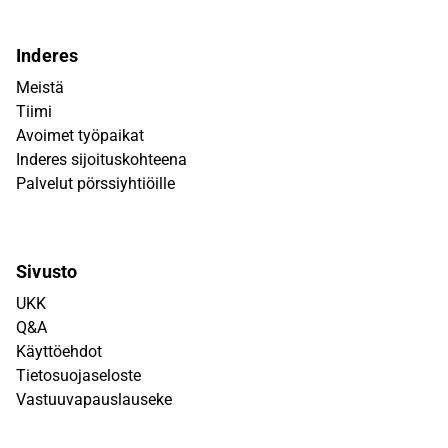
Inderes
Meistä
Tiimi
Avoimet työpaikat
Inderes sijoituskohteena
Palvelut pörssiyhtiöille
Sivusto
UKK
Q&A
Käyttöehdot
Tietosuojaseloste
Vastuuvapauslauseke