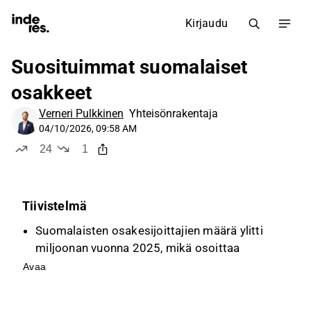
Kirjaudu
Suosituimmat suomalaiset
osakkeet
Verneri Pulkkinen
Yhteisönrakentaja
04/10/2026, 09:58 AM
24
1
tykkää
ei tykkää
Tiivistelmä
Suomalaisten osakesijoittajien määrä ylitti
miljoonan vuonna 2025, mikä osoittaa
osakesijoittamisen suosion kasvua.
Avaa
Nordea on suosituin suomalainen osake yli
332 000 omistajallaan, ja sitä seuraavat Nokia