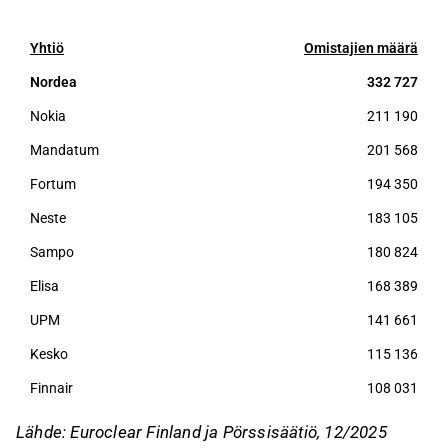
Yhtiö
Omistajien määrä
Nordea
332 727
Nokia
211 190
Mandatum
201 568
Fortum
194 350
Neste
183 105
Sampo
180 824
Elisa
168 389
UPM
141 661
Kesko
115 136
Finnair
108 031
Lähde: Euroclear Finland ja Pörssisäätiö, 12/2025