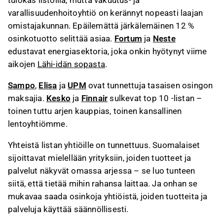
tulokas listoilla, mutta vakuutus- ja
varallisuudenhoitoyhtiö on kerännyt nopeasti laajan
omistajakunnan. Epäilemättä järkälemäinen 12 %
osinkotuotto selittää asiaa.
Fortum
ja
Neste
edustavat energiasektoria, joka onkin hyötynyt viime
aikojen
Lähi-idän sopasta
.
Sampo
,
Elisa
ja
UPM
ovat tunnettuja tasaisen osingon
maksajia.
Kesko
ja
Finnair
sulkevat top 10 -listan –
toinen tuttu arjen kauppias, toinen kansallinen
lentoyhtiömme.
Yhteistä listan yhtiöille on tunnettuus. Suomalaiset
sijoittavat mielellään yrityksiin, joiden tuotteet ja
palvelut näkyvät omassa arjessa – se luo tunteen
siitä, että tietää mihin rahansa laittaa. Ja onhan se
mukavaa saada osinkoja yhtiöistä, joiden tuotteita ja
palveluja käyttää säännöllisesti.