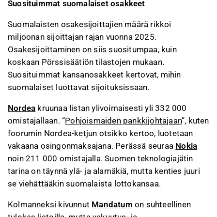
Suosituimmat suomalaiset osakkeet
ja Mandatum.
Mandatum on noussut nopeasti suosioon 12 %
Suomalaisten osakesijoittajien määrä rikkoi
osinkotuotollaan, ja Fortum sekä Neste
miljoonan sijoittajan rajan vuonna 2025.
hyötyvät energiasektorin kehityksestä.
Osakesijoittaminen on siis suositumpaa, kuin
Suomalaiset suosivat tunnettuja yrityksiä,
koskaan Pörssisäätiön tilastojen mukaan.
joiden tuotteet ja palvelut ovat osa arkea, mikä
Suosituimmat kansanosakkeet kertovat, mihin
luo sijoittajille luottamusta.
suomalaiset luottavat sijoituksissaan.
Tämä sisältö on tekoälyn tuottamaa. Anna siihen
Nordea
kruunaa listan ylivoimaisesti yli 332 000
liittyvää palautetta Inderesin
foorumilla
.
omistajallaan. “
Pohjoismaiden pankkijohtajaan
”, kuten
foorumin Nordea-ketjun otsikko kertoo, luotetaan
vakaana osingonmaksajana. Perässä seuraa
Nokia
noin 211 000 omistajalla. Suomen teknologiajätin
tarina on täynnä ylä- ja alamäkiä, mutta kenties juuri
se viehättääkin suomalaista lottokansaa.
Kolmanneksi kivunnut
Mandatum
on suhteellinen