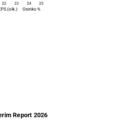
22
23
24
25
EPS (oik.)
Osinko %
terim Report 2026