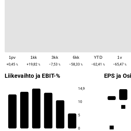
1pv
1kk
3kk
6kk
YTD
1v
+0,45
+19,82
−7,53
−58,33
−62,41
−65,47
%
%
%
%
%
%
Liikevaihto ja EBIT-%
EPS ja Os
14,9
10
7,4
4,6
3,4
1,3
5
−0,7
−3,6
−7,8
3,0
0