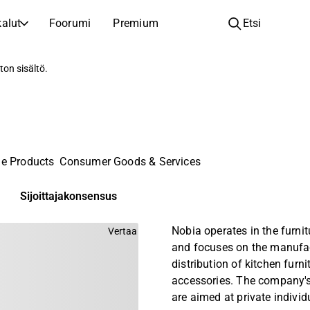
alut
Foorumi
Premium
Etsi
YHTIÖT
OPI SIJOITTAMISESTA
ton sisältö.
Yhtiöt
Analyysikoulu
Opi lukemaan ja ymmärtämään osakeanalyysiä
Selaa ja suodata listattujen yhtiöiden listaa
Löydä osakkeita
Sijoituskoulu
Inspiraatiota seuraavaan sijoitukseesi
Oppaita ja oppitunteja sijoitusosaamisen kasvattamiseen
e Products
Consumer Goods & Services
Listautumiset
Salkunhaltijat
Uudet listautumiset ja tulevat pörssiannit
Sijoitustietoa jokaiselle tasolle, ensiaskeleista edistyneisiin salkkustrategioihin.
Sijoittajakonsensus
Yhtiökokouskutsut
Nobia operates in the furnit
Vertaa
Yhtiökokousten päivämäärät ja osakkeenomistajatiedot
and focuses on the manufa
distribution of kitchen furn
accessories. The company'
are aimed at private indivi