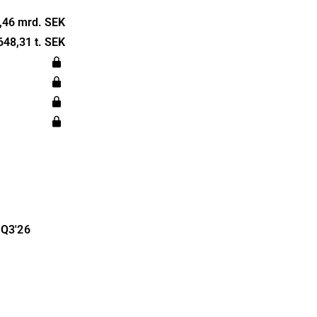
-quality and
 The
,46 mrd. SEK
ain presence
648,31 t. SEK
d Asia.
 and is
m.
Q3'26