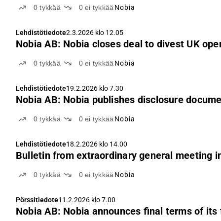
0
tykkää
0
ei tykkää
Nobia
Lehdistötiedote
2.3.2026 klo 12.05
Nobia AB: Nobia closes deal to divest UK ope
0
tykkää
0
ei tykkää
Nobia
Lehdistötiedote
19.2.2026 klo 7.30
Nobia AB: Nobia publishes disclosure document
0
tykkää
0
ei tykkää
Nobia
Lehdistötiedote
18.2.2026 klo 14.00
Bulletin from extraordinary general meeting i
0
tykkää
0
ei tykkää
Nobia
Pörssitiedote
11.2.2026 klo 7.00
Nobia AB: Nobia announces final terms of its 