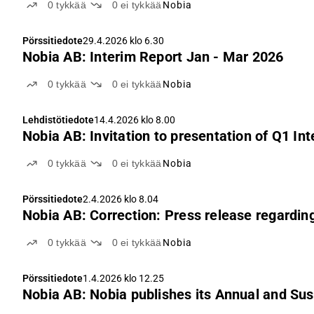
0
tykkää
0
ei tykkää
Nobia
Pörssitiedote
29.4.2026 klo 6.30
Nobia AB: Interim Report Jan - Mar 2026
0
tykkää
0
ei tykkää
Nobia
Lehdistötiedote
14.4.2026 klo 8.00
Nobia AB: Invitation to presentation of Q1 In
0
tykkää
0
ei tykkää
Nobia
Pörssitiedote
2.4.2026 klo 8.04
Nobia AB: Correction: Press release regarding
0
tykkää
0
ei tykkää
Nobia
Pörssitiedote
1.4.2026 klo 12.25
Nobia AB: Nobia publishes its Annual and Sust