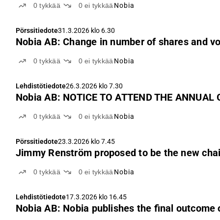
0
tykkää
0
ei tykkää
Nobia
Pörssitiedote
31.3.2026 klo 6.30
Nobia AB: Change in number of shares and vo
0
tykkää
0
ei tykkää
Nobia
Lehdistötiedote
26.3.2026 klo 7.30
Nobia AB: NOTICE TO ATTEND THE ANNUAL
0
tykkää
0
ei tykkää
Nobia
Pörssitiedote
23.3.2026 klo 7.45
Jimmy Renström proposed to be the new cha
0
tykkää
0
ei tykkää
Nobia
Lehdistötiedote
17.3.2026 klo 16.45
Nobia AB: Nobia publishes the final outcome of