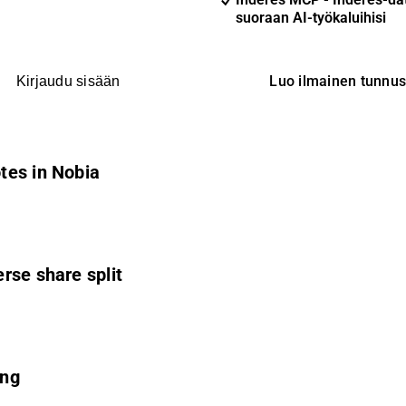
suoraan AI-työkaluihisi
Luo ilmainen tunnu
Kirjaudu sisään
tes in Nobia
rse share split
ing