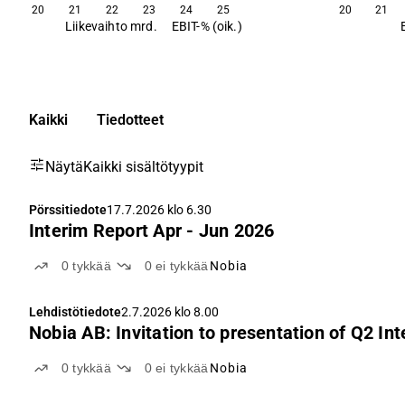
20
21
22
23
24
25
20
21
Liikevaihto mrd.
EBIT-% (oik.)
Kaikki
Tiedotteet
Näytä
Kaikki sisältötyypit
Pörssitiedote
17.7.2026 klo 6.30
Interim Report Apr - Jun 2026
0
tykkää
0
ei tykkää
Nobia
Lehdistötiedote
2.7.2026 klo 8.00
Nobia AB: Invitation to presentation of Q2 In
0
tykkää
0
ei tykkää
Nobia