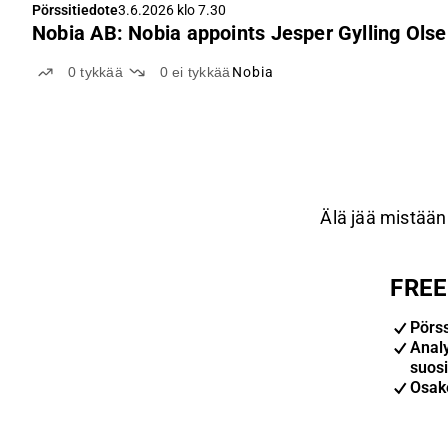
Pörssitiedote
3.6.2026 klo 7.30
Nobia AB: Nobia appoints Jesper Gylling Ols
0
tykkää
0
ei tykkää
Nobia
Älä jää mistään 
FREE-
Pörs
Anal
suosi
Osak