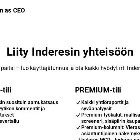
en as CEO
Liity Inderesin yhteisöön
paitsi – luo käyttäjätunnus ja ota kaikki hyödyt irti Inde
tili
PREMIUM-tili
sin suosituin aamukatsaus
Kaikki yhtiöraportit ja
yytikon kommentit ja
syväanalyysit
tukset
Premium-työkalut: mallisa
evertailu
screeneri, sisäpiirin kaupa
Premium-kolumnit: Vieras
asiantuntijoiden näkemyk
Inderes MCP - Inderes-da