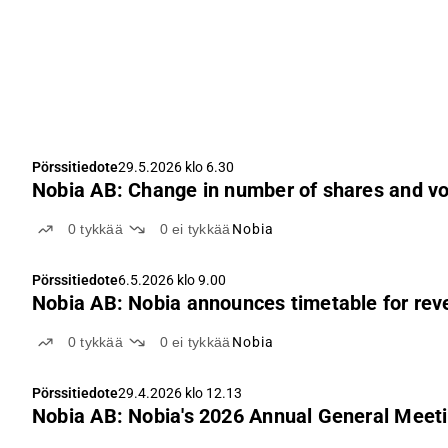
Pörssitiedote
29.5.2026 klo 6.30
Nobia AB: Change in number of shares and vo
0
tykkää
0
ei tykkää
Nobia
Pörssitiedote
6.5.2026 klo 9.00
Nobia AB: Nobia announces timetable for reve
0
tykkää
0
ei tykkää
Nobia
Pörssitiedote
29.4.2026 klo 12.13
Nobia AB: Nobia's 2026 Annual General Meet