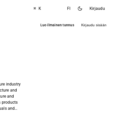
⌘ K
FI
Kirjaudu
Luo ilmainen tunnus
Kirjaudu sisään
ure industry
cture and
iture and
s products
duals and