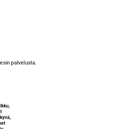
resin palvelusta.
lkku,
t
kynä,
set
ta