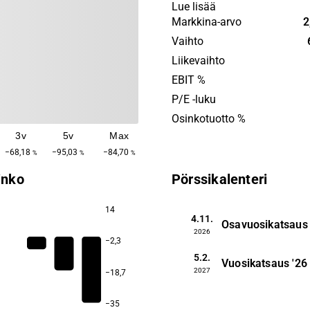
companies looking for high
Lue lisää
designed kitchen solutions.
Markkina-arvo
2
business is global with a m
Vaihto
in Europe, North America an
Liikevaihto
Nobia was founded in 1996
EBIT %
headquartered in Stockhol
P/E -luku
Osinkotuotto %
3v
5v
Max
−68,18
−95,03
−84,70
%
%
%
inko
Pörssikalenteri
14
4.11.
Osavuosikatsaus
2026
−2,3
5.2.
Vuosikatsaus
'26
2027
−18,7
−35