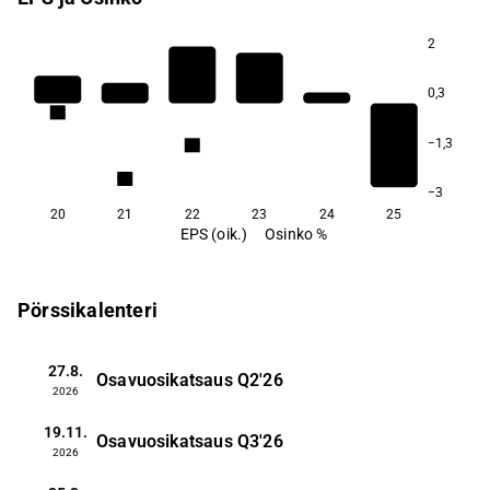
2
0,3
3,2
−1,3
1,9
0,5
−3
20
21
22
23
24
25
EPS (oik.)
Osinko %
Pörssikalenteri
27.8.
Osavuosikatsaus
Q2'26
2026
19.11.
Osavuosikatsaus
Q3'26
2026