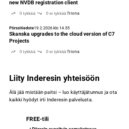
new NVDB registration client
0
tykkää
0
ei tykkää
Triona
Pörssitiedote
19.2.2026 klo 14.55
Skanska upgrades to the cloud version of C7
Projects
0
tykkää
0
ei tykkää
Triona
Liity Inderesin yhteisöön
Älä jää mistään paitsi – luo käyttäjätunnus ja ota
kaikki hyödyt irti Inderesin palvelusta.
FREE-tili