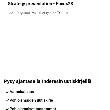
Strategy presentation - Focus28
0
tykkää
0
ei tykkää
Triona
Pysy ajantasalla Inderesin uutiskirjeillä
Aamukatsaus
Pohjoismaiden uutiskirje
Pohjoismaiset tapahtumat