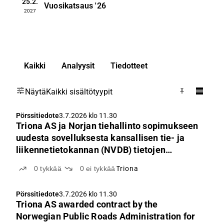
25.2.
Vuosikatsaus
'26
2027
Kaikki
Analyysit
Tiedotteet
Näytä
Kaikki sisältötyypit
Pörssitiedote
3.7.2026 klo 11.30
Triona AS ja Norjan tiehallinto sopimukseen
uudesta sovelluksesta kansallisen tie- ja
liikennetietokannan (NVDB) tietojen
ylläpitoa varten.
0
tykkää
0
ei tykkää
Triona
Pörssitiedote
3.7.2026 klo 11.30
Triona AS awarded contract by the
Norwegian Public Roads Administration for