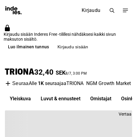
Kirjaudu
Kirjaudu sisään Inderes Free -tilillesi nähdäksesi kaikki sivun
maksuton sisältö.
Luo ilmainen tunnus
Kirjaudu sisään
TRIONA
32,40
SEK
8/7, 3:00 PM
Alle
1K
seuraajaa
TRIONA
NGM Growth Market
S
Seuraa
Yleiskuva
Luvut & ennusteet
Omistajat
Osinko
Vertaa