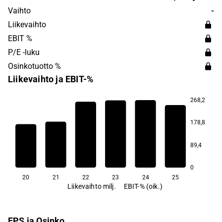
added services are also offered. The largest operations
Vaihto
-
are found in the Nordic market.
Liikevaihto
EBIT %
P/E -luku
Osinkotuotto %
Liikevaihto ja EBIT-%
268,2
178,8
5,5
4,7
3,7
3,0
1,2
89,4
−6,4
0
20
21
22
23
24
25
Liikevaihto milj.
EBIT-% (oik.)
EPS ja Osinko