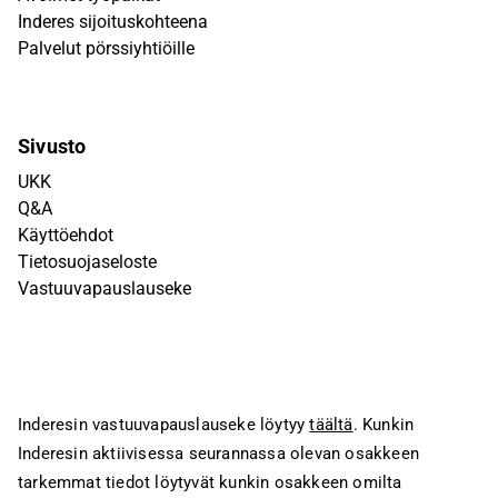
Inderes sijoituskohteena
Palvelut pörssiyhtiöille
Sivusto
UKK
Q&A
Käyttöehdot
Tietosuojaseloste
Vastuuvapauslauseke
Inderesin vastuuvapauslauseke löytyy
täältä
. Kunkin
Inderesin aktiivisessa seurannassa olevan osakkeen
tarkemmat tiedot löytyvät kunkin osakkeen omilta