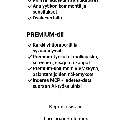
Pörssin suosituin aamukatsaus
Analyytikon kommentit ja
suositukset
Osakevertailu
PREMIUM-tili
Kaikki yhtiöraportit ja
syväanalyysit
Premium-työkalut: mallisalkku,
screeneri, sisäpiirin kaupat
Premium-kolumnit: Vieraskynä,
asiantuntijoiden näkemykset
Inderes MCP - Inderes-data
suoraan AI-työkaluihisi
Kirjaudu sisään
Luo ilmainen tunnus