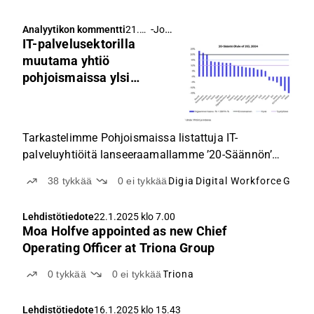
-
Joni Grönqvist
Analyytikon kommentti
21.3.
IT-palvelusektorilla
2025
klo
muutama yhtiö
5.30
pohjoismaissa ylsi
erinomaiseen
suoritukseen ”Rule of
20”:llä mitattuna
Tarkastelimme Pohjoismaissa listattuja IT-
palveluyhtiöitä lanseeraamallamme ’20-Säännön’
(Rule of 20) mittarilla, jolla muutama yhtiö ylsi
38
tykkää
0
ei tykkää
Digia
Digital Workforce
Gofor
erinomaiseen suoritukseen vuonna 2024.
Suomalaiset IT-palveluyhtiöt selvisivät viime
Lehdistötiedote
22.1.2025 klo 7.00
vuodesta muita pohjoismaalaisia yhtiöitä
Moa Holfve appointed as new Chief
keskimäärin heikommin. Kokonaisuutena voidaan
Operating Officer at Triona Group
kuitenkin todeta, että vuosi 2024 oli edelleen
haastava koko pohjolassa.
0
tykkää
0
ei tykkää
Triona
Lehdistötiedote
16.1.2025 klo 15.43