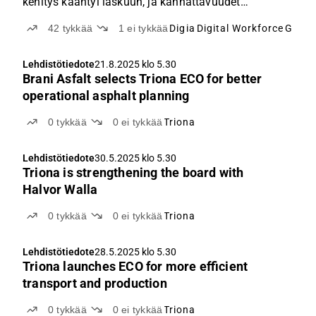
kehitys kääntyi laskuun, ja kannattavuudet
heikkenivät Q2:lla. Näin myös 20-säännöllä
42
tykkää
1
ei tykkää
Digia
Digital Workforce
Gofor
tarkasteltuna IT-palvelumarkkinan tilanne näyttää
yhä selvästi haastavalta, kun vain yksi yhtiö ylsi
Lehdistötiedote
21.8.2025 klo 5.30
hyvään ja kaksi tyydyttävään suoritukseen.
Brani Asfalt selects Triona ECO for better
operational asphalt planning
0
tykkää
0
ei tykkää
Triona
Lehdistötiedote
30.5.2025 klo 5.30
Triona is strengthening the board with
Halvor Walla
0
tykkää
0
ei tykkää
Triona
Lehdistötiedote
28.5.2025 klo 5.30
Triona launches ECO for more efficient
transport and production
0
tykkää
0
ei tykkää
Triona