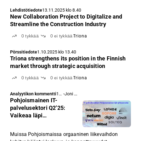
Lehdistötiedote
13.11.2025 klo 8.40
New Collaboration Project to Digitalize and
Streamline the Construction Industry
0
tykkää
0
ei tykkää
Triona
Pörssitiedote
1.10.2025 klo 13.40
Triona strengthens its position in the Finnish
market through strategic acquisition
0
tykkää
0
ei tykkää
Triona
-
Joni Grönqvist
,
Analyytikon kommentti
19.
Frans-Mikael Rostedt
Pohjoismainen IT-
9.2
02
palvelusektori Q2’25:
5
Vaikeaa läpi
klo
maantieteiden
13.
33
Muissa Pohjoismaissa orgaaninen liikevaihdon