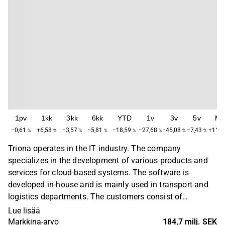
1pv
1kk
3kk
6kk
YTD
1v
3v
5v
Ma
−0,61
+6,58
−3,57
−5,81
−18,59
−27,68
−45,08
−7,43
+116,
%
%
%
%
%
%
%
%
Triona operates in the IT industry. The company
specializes in the development of various products and
services for cloud-based systems. The software is
developed in-house and is mainly used in transport and
logistics departments. The customers consist of
corporate customers operating in several different
Lue lisää
sectors. In addition to the main business, various value-
Markkina-arvo
184,7 milj. SEK