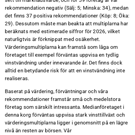
sett till marknadsvärde, och för 39 företag är vår
rekommendation negativ (Sälj: 5; Minska: 34), medan
det finns 37 positiva rekommendationer (Köp: 8; Öka:
29). Dessutom måste man beakta att multiplarna har
beräknats med estimerade siffror för 2026, vilket
naturligtvis är förknippat med osäkerhet.
Värderingsmultiplarna kan framstå som låga om
företaget till exempel förväntas uppvisa en tydlig
vinstvändning under innevarande år. Det finns dock
alltid en betydande risk för att en vinstvändning inte
realiseras.
Baserat på värdering, förväntningar och våra
rekommendationer framstår små och medelstora
företag som särskilt intressanta. Medianföretaget i
denna korg förväntas uppvisa stark vinsttillväxt och
värderingsmultiplarna ligger i genomsnitt på en lägre
nivå än resten av börsen. Vår