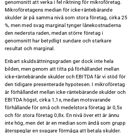
genomsnitt att verka i fel riktning för mikroföretag.
Mikroföretagens median för icke-räntebärande
skulder är på samma nivå som stora företag, cirka 25
%, men med svag marginal tynger lånekostnaderna
den nedersta raden, medan större företag i
genomsnitt har betydligt sundare och starkare
resultat och marginal.
Enbart skuldsättningsgraden ger dock inte hela
bilden, men genom att titta på förhållandet mellan
icke-räntebärande skulder och EBITDA får vi stöd för
den tidigare presenterade hypotesen. I mikroföretag
är förhållandet mellan icke-räntebärande skulder och
EBITDA högst, cirka 1,1x, medan motsvarande
förhållande för små och medelstora företag är 0,5x
och för stora företag 0,8x. En nivå över ett är ännu
inte hög, men det är en median som ändå som grupp
återspeglar en svagare förmåga att betala skulder.