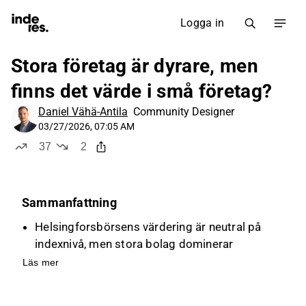
Logga in
Stora företag är dyrare, men
finns det värde i små företag?
Daniel Vähä-Antila
Community Designer
03/27/2026, 07:05 AM
37
2
likes
dislikes
Sammanfattning
Helsingforsbörsens värdering är neutral på
indexnivå, men stora bolag dominerar
marknadsvärdet medan mindre bolag har lägre
Läs mer
värderingsnivåer.
Mikrobolag har lägre P/E- och P/B-multiplar