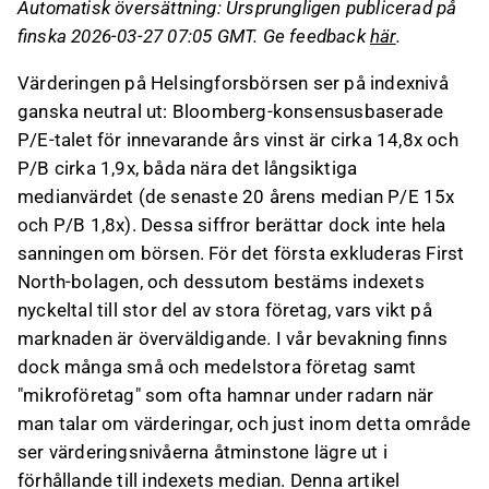
Automatisk översättning: Ursprungligen publicerad på
jämfört med stora bolag, men deras svaga
finska 2026-03-27 07:05 GMT. Ge feedback
här
.
vinstförmåga och framtidsutsikter kan
innebära risker.
Värderingen på Helsingforsbörsen ser på indexnivå
Små och medelstora bolag framstår som
ganska neutral ut: Bloomberg-konsensusbaserade
intressanta investeringsmöjligheter med stark
P/E-talet för innevarande års vinst är cirka 14,8x och
vinsttillväxt och lägre värderingsmultiplar än
P/B cirka 1,9x, båda nära det långsiktiga
större bolag.
medianvärdet (de senaste 20 årens median P/E 15x
Stora bolag har stabil vinsttillväxt och
och P/B 1,8x). Dessa siffror berättar dock inte hela
betraktas som mindre riskfyllda, med
sanningen om börsen. För det första exkluderas First
värderingar på historiska mediannivåer.
North-bolagen, och dessutom bestäms indexets
nyckeltal till stor del av stora företag, vars vikt på
Detta innehåll är skapat av AI. Du kan lämna feedback
marknaden är överväldigande. I vår bevakning finns
om det på Inderes
forum
.
dock många små och medelstora företag samt
"mikroföretag" som ofta hamnar under radarn när
man talar om värderingar, och just inom detta område
ser värderingsnivåerna åtminstone lägre ut i
förhållande till indexets median. Denna artikel