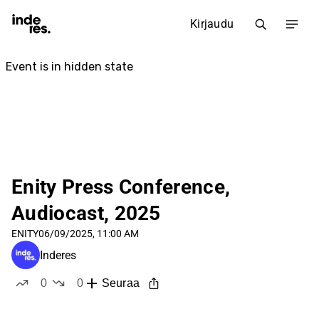
Kirjaudu
Enity Press Conference,
Audiocast, 2025
ENITY
06/09/2025, 11:00 AM
Inderes
0
0
Seuraa
tykkää
ei tykkää