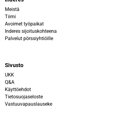
Meistä
Tiimi
Avoimet työpaikat
Inderes sijoituskohteena
Palvelut pörssiyhtiöille
Sivusto
UKK
Q&A
Käyttöehdot
Tietosuojaseloste
Vastuuvapauslauseke