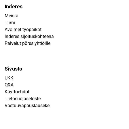
Inderes
Meistä
Tiimi
Avoimet työpaikat
Inderes sijoituskohteena
Palvelut pörssiyhtiöille
Sivusto
UKK
Q&A
Käyttöehdot
Tietosuojaseloste
Vastuuvapauslauseke