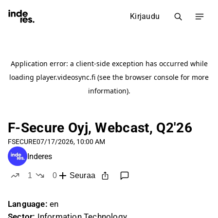
Kirjaudu
F-Secure Oyj, Webcast, Q2'26
FSECURE
07/17/2026, 10:00 AM
Inderes
1
0
Seuraa
tykkää
ei tykkää
Language:
en
Sector:
Information Technology