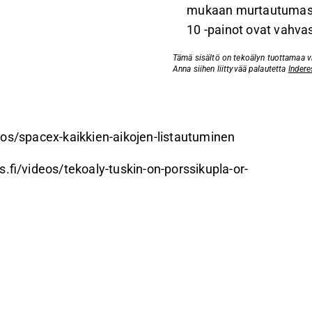
mukaan murtautumassa
10 -painot ovat vahvas
Tämä sisältö on tekoälyn tuottamaa vid
Anna siihen liittyvää palautetta
Indere
.
eos/spacex-kaikkien-aikojen-listautuminen
.fi/videos/tekoaly-tuskin-on-porssikupla-or-