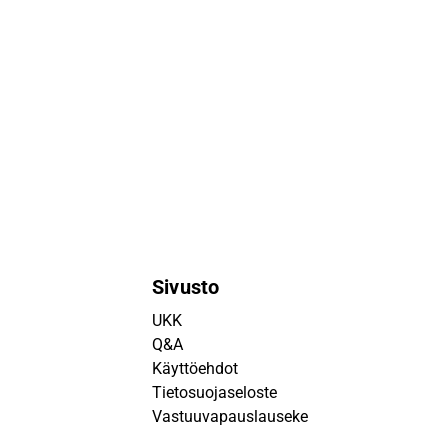
Sivusto
UKK
Q&A
Käyttöehdot
Tietosuojaseloste
Vastuuvapauslauseke