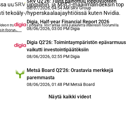
SRV Q2'26: Tulos painottuu loppuvuoteen
 uusiin huippuihin, ja MSCI-maailmaindeksin top
08/07/2026, 04:54 AM
SRV Group
ti tekoäly-/hyperskaalaajayhtiöissä kuten Nvidia.
Digia, Half-year Financial Report 2026
eon transkriptin pohjalta. Voit antaa siitä palautetta Inderesin foorumilla.
08/06/2026, 03:00 PM
Digia
sin foorumilla
.
Digia Q2'26: Toimintaympäristön epävarmuus
vaikutti investointipäätöksiin
08/06/2026, 02:55 PM
Digia
Metsä Board Q2'26: Orastavia merkkejä
paremmasta
08/06/2026, 01:48 PM
Metsä Board
Näytä kaikki videot