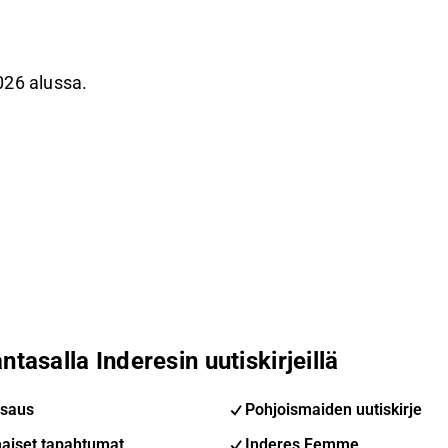
026 alussa.
ntasalla Inderesin uutiskirjeillä
saus
Pohjoismaiden uutiskirje
aiset tapahtumat
Inderes Femme