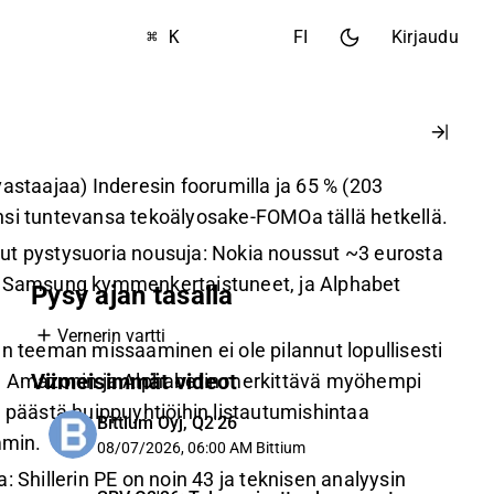
⌘ K
FI
Kirjaudu
astaajaa) Inderesin foorumilla ja 65 % (203
si tuntevansa tekoälyosake-FOMOa tällä hetkellä.
t pystysuoria nousuja: Nokia noussut ~3 eurosta
a Samsung kymmenkertaistuneet, ja Alphabet
Pysy ajan tasalla
Vernerin vartti
än teeman missaaminen ei ole pilannut lopullisesti
Viimeisimmät videot
nä Amazonin ja Alphabetin merkittävä myöhempi
 päästä huippuyhtiöihin listautumishintaa
Bittium Oyj, Q2'26
min.
08/07/2026, 06:00 AM
Bittium
: Shillerin PE on noin 43 ja teknisen analyysin