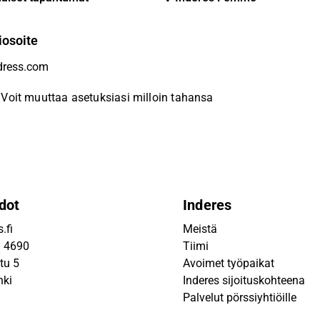
iosoite
Voit muuttaa asetuksiasi milloin tahansa
dot
Inderes
.fi
Meistä
9 4690
Tiimi
tu 5
Avoimet työpaikat
nki
Inderes sijoituskohteena
Palvelut pörssiyhtiöille