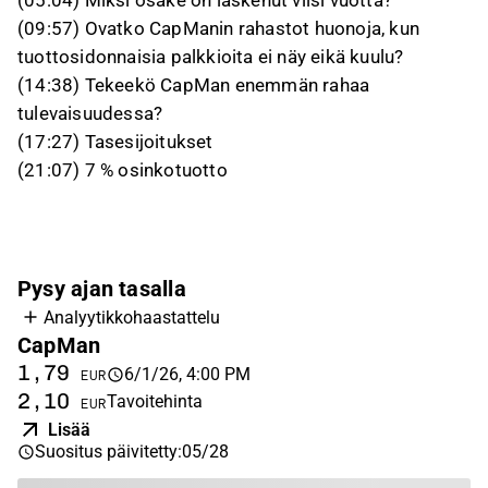
(05:04) Miksi osake on laskenut viisi vuotta?
(09:57) Ovatko CapManin rahastot huonoja, kun
tuottosidonnaisia palkkioita ei näy eikä kuulu?
(14:38) Tekeekö CapMan enemmän rahaa
tulevaisuudessa?
(17:27) Tasesijoitukset
(21:07) 7 % osinkotuotto
Pysy ajan tasalla
Analyytikkohaastattelu
CapMan
1,79
6/1/26, 4:00 PM
EUR
2,10
Tavoitehinta
EUR
Lisää
Suositus päivitetty
:
05/28