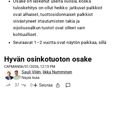
Osake on laskenut useita vuosia, koska
tuloskehitys on ollut heikko: jatkuvat palkkiot
ovat alhaiset, tuottosidonnaiset palkkiot
viivästyneet irtautumisten takia ja
sijoitussalkun tuotot ovat olleet vain
kohtuulliset.
Seuraavat 1–2 vuotta ovat näytön paikkaa, sillä
yhtiön kurssi ja arvostus riippuvat uusmyynnin
onnistumisesta ja tuottosidonnaisten
Hyvän osinkotuoton osake
palkkioiden realisoitumisesta; nykyinen
CAPMAN
06/01/2026, 12:15 PM
osinkotuotto on noin 7 % mutta osake on
Sauli Vilén
,
Iikka Numminen
ennen kaikkea tuloskasvukeissi.
Näytä lisää
37
0
Seuraa
Tämä sisältö on tekoälyn tuottamaa videon transkriptin pohjalta. Voit
antaa siitä palautetta Inderesin foorumilla. Anna siihen liittyvää
tykkää
ei tykkää
palautetta
Inderesin foorumilla
.