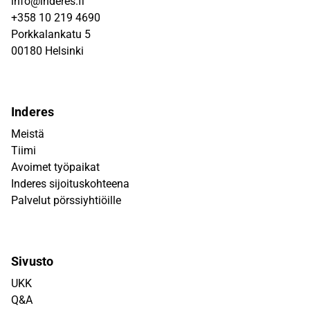
info@inderes.fi
+358 10 219 4690
Porkkalankatu 5
00180 Helsinki
Inderes
Meistä
Tiimi
Avoimet työpaikat
Inderes sijoituskohteena
Palvelut pörssiyhtiöille
Sivusto
UKK
Q&A