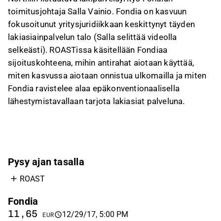
toimitusjohtaja Salla Vainio. Fondia on kasvuun
fokusoitunut yritysjuridiikkaan keskittynyt täyden
lakiasiainpalvelun talo (Salla selittää videolla
selkeästi). ROASTissa käsitellään Fondiaa
sijoituskohteena, mihin antirahat aiotaan käyttää,
miten kasvussa aiotaan onnistua ulkomailla ja miten
Fondia ravistelee alaa epäkonventionaalisella
lähestymistavallaan tarjota lakiasiat palveluna.
Pysy ajan tasalla
ROAST
Fondia
11,65
12/29/17, 5:00 PM
EUR