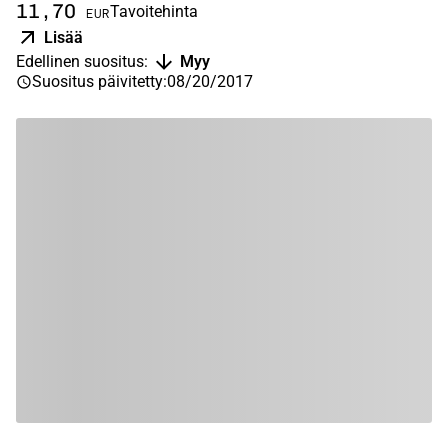
11,70
Tavoitehinta
EUR
Lisää
Edellinen suositus
:
Myy
Suositus päivitetty
:
08/20/2017