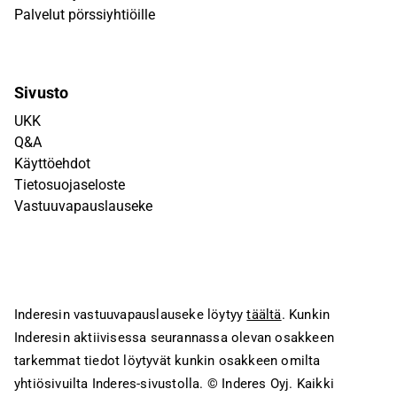
Palvelut pörssiyhtiöille
Sivusto
UKK
Q&A
Käyttöehdot
Tietosuojaseloste
Vastuuvapauslauseke
Inderesin vastuuvapauslauseke löytyy
täältä
. Kunkin
Inderesin aktiivisessa seurannassa olevan osakkeen
tarkemmat tiedot löytyvät kunkin osakkeen omilta
yhtiösivuilta Inderes-sivustolla.
© Inderes Oyj. Kaikki