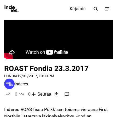
Kirjaudu
ROAST Fondia 23.3.2017
FONDIA
12/31/2017, 10:00 PM
Inderes
0
0
Seuraa
tykkää
ei tykkää
Inderes ROASTissa Pulkkisen toisena vieraana First
Northiin listautuva lakipalveluyritys Fondian