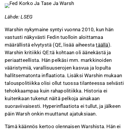
Tämä sisältö on tekoälyn tuottamaa. Anna siihen
liittyvää palautetta Inderesin
foorumilla
.
Lähde: LSEG
Warshin nykymaine syntyi vuonna 2010, kun hän
vastusti näkyvästi Fedin tuolloin aloittamaa
määrällistä elvytystä (QE, lisää aiheesta
täällä
).
Warshin kritiikki QE:tä kohtaan oli äänekästä ja
periaatteellista. Hän pelkäsi mm. markkinoiden
vääristymiä, varallisuuserojen kasvua ja lopulta
hallitsematonta inflaatiota. Lisäksi Warshin mukaan
talouspolitiikka olisi ollut tuossa tilanteessa selvästi
tehokkaampaa kuin rahapolitiikka. Historia ei
kuitenkaan tukenut näitä pelkoja ainakaan
suoraviivaisesti. Hyperinflaatiota ei tullut, ja jälkeen
päin Warsh onkin muuttanut ajatuksiaan.
Tämä käännös kertoo olennaisen Warshista. Hän ei