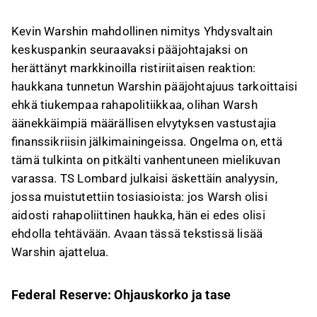
perustuu vanhentuneeseen mielikuvaan.
Kevin Warshin mahdollinen nimitys Yhdysvaltain
Warsh vastusti aikanaan määrällistä elvytystä,
keskuspankin seuraavaksi pääjohtajaksi on
mutta on sittemmin muuttanut näkemyksiään
herättänyt markkinoilla ristiriitaisen reaktion:
ja siirtynyt tuottavuususkovien leiriin, uskoen
haukkana tunnetun Warshin pääjohtajuus tarkoittaisi
tekoälyn aiheuttamaan deflatoriseen
ehkä tiukempaa rahapolitiikkaa, olihan Warsh
tuottavuusloikkaan.
äänekkäimpiä määrällisen elvytyksen vastustajia
Presidentti Trumpin kiinnostus Warshiin liittyy
finanssikriisin jälkimainingeissa. Ongelma on, että
enemmän hänen kykyynsä myydä
tämä tulkinta on pitkälti vanhentuneen mielikuvan
näkemyksensä avomarkkinakomitealle ja
varassa. TS Lombard julkaisi äskettäin analyysin,
perustella korkojen laskua uskottavasti kuin
jossa muistutettiin tosiasioista: jos Warsh olisi
tiukkaan rahapolitiikkaan.
aidosti rahapoliittinen haukka, hän ei edes olisi
Warshin nimitys Fedin pääjohtajaksi voisi
ehdolla tehtävään. Avaan tässä tekstissä lisää
tarkoittaa rahapolitiikkaa, joka tähtää
Warshin ajattelua.
tuottavuusloikan ja disinflaation kautta
matalampiin korkoihin, mikä tekee hänen
haukkamaisesta maineestaan enemmän
Federal Reserve: Ohjauskorko ja tase
naamiaispukua.