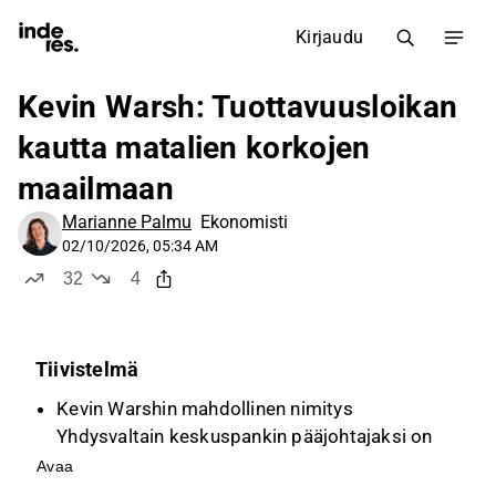
Kirjaudu
Kevin Warsh: Tuottavuusloikan
kautta matalien korkojen
maailmaan
Marianne Palmu
Ekonomisti
02/10/2026, 05:34 AM
32
4
tykkää
ei tykkää
Tiivistelmä
Kevin Warshin mahdollinen nimitys
Yhdysvaltain keskuspankin pääjohtajaksi on
herättänyt ristiriitaisia reaktioita, sillä hänen
Avaa
aiempi maineensa rahapoliittisena haukkana