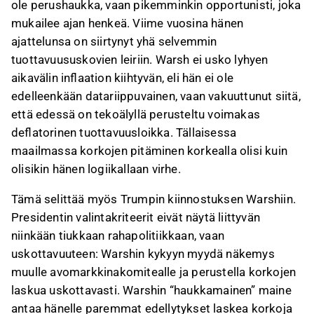
ole perushaukka, vaan pikemminkin opportunisti, joka
mukailee ajan henkeä. Viime vuosina hänen
ajattelunsa on siirtynyt yhä selvemmin
tuottavuususkovien leiriin. Warsh ei usko lyhyen
aikavälin inflaation kiihtyvän, eli hän ei ole
edelleenkään datariippuvainen, vaan vakuuttunut siitä,
että edessä on tekoälyllä perusteltu voimakas
deflatorinen tuottavuusloikka. Tällaisessa
maailmassa korkojen pitäminen korkealla olisi kuin
olisikin hänen logiikallaan virhe.
Tämä selittää myös Trumpin kiinnostuksen Warshiin.
Presidentin valintakriteerit eivät näytä liittyvän
niinkään tiukkaan rahapolitiikkaan, vaan
uskottavuuteen: Warshin kykyyn myydä näkemys
muulle avomarkkinakomitealle ja perustella korkojen
laskua uskottavasti. Warshin “haukkamainen” maine
antaa hänelle paremmat edellytykset laskea korkoja