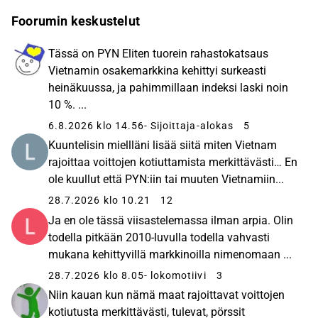
rahaston osuuden arvo on yli
viisikymmenkertaistunut ja keskimääräinen
Foorumin keskustelut
vuosituotto on ollut noin 20 prosenttia. Aasian
arvopaperimarkkinoilla PYN Elite on kokenut
Tässä on PYN Eliten tuorein rahastokatsaus
sijoittaja. Rahasto on tehnyt sijoituksia Thaimaan
Vietnamin osakemarkkina kehittyi surkeasti
lisäksi Kiinassa, Indonesiassa ja Filippiineillä.
heinäkuussa, ja pahimmillaan indeksi laski noin
Vuodesta 2017 kaikki sijoitukset ovat olleet
10 %. ...
Vietnamissa. Rahaston kohdemaa Vietnam on yksi
6.8.2026 klo 14.56
- Sijoittaja-alokas
5
Aasian nopeimmin kasvavista kansantalouksista.
Kuuntelisin miellläni lisää siitä miten Vietnam
Koronavuosienkin aikana se onnistui kasvattamaan
rajoittaa voittojen kotiuttamista merkittävästi… En
talouttaan, ja jatkossa Vietnamin talouden
ole kuullut että PYN:iin tai muuten Vietnamiin...
arvioidaan yltävän 6-7 prosentin vuosikasvuun.
28.7.2026 klo 10.21
12
Viime vuosina Vietnam on tehnyt yhteensä 14
Ja en ole tässä viisastelemassa ilman arpia. Olin
vapaakauppasopimusta, muun muassa EU:n ja
todella pitkään 2010-luvulla todella vahvasti
Maailman kauppajärjestön WTO:n kanssa. Samalla
mukana kehittyvillä markkinoilla nimenomaan ...
Vietnamista on tullut houkutteleva investointikohde
yrityksille: vuonna 2021 sinne tehtiin suoria teollisia
28.7.2026 klo 8.05
- lokomotiivi
3
sijoituksia noin 20 miljardin Yhdysvaltain dollarin
Niin kauan kun nämä maat rajoittavat voittojen
verran. Vietnamin kilpailukyky mahdollistaa
kotiutusta merkittävästi, tulevat, pörssit