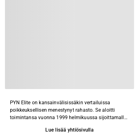
PYN Elite on kansainvälisissäkin vertailuissa
poikkeuksellisen menestynyt rahasto. Se aloitti
toimintansa vuonna 1999 helmikuussa sijoittamalla
Thaimaan pörssiin. Rahaston salkunhoitajana on
Lue lisää yhtiösivulla
ollut alusta alkaen Petri Deryng. Toimintansa aikana