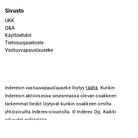
Sivusto
UKK
Q&A
Käyttöehdot
Tietosuojaseloste
Vastuuvapauslauseke
Inderesin vastuuvapauslauseke löytyy
täältä
. Kunkin
Inderesin aktiivisessa seurannassa olevan osakkeen
tarkemmat tiedot löytyvät kunkin osakkeen omilta
yhtiösivuilta Inderes-sivustolla.
© Inderes Oyj. Kaikki
oikeudet pidätetään.