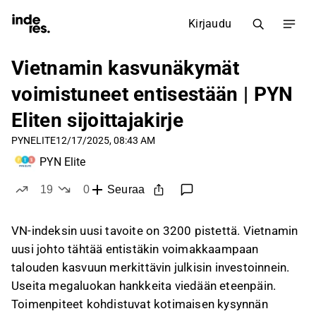
Kirjaudu
Vietnamin kasvunäkymät
voimistuneet entisestään | PYN
Eliten sijoittajakirje
PYNELITE
12/17/2025, 08:43 AM
PYN Elite
19
0
Seuraa
tykkää
ei tykkää
VN-indeksin uusi tavoite on 3200 pistettä. Vietnamin
uusi johto tähtää entistäkin voimakkaampaan
talouden kasvuun merkittävin julkisin investoinnein.
Useita megaluokan hankkeita viedään eteenpäin.
Toimenpiteet kohdistuvat kotimaisen kysynnän