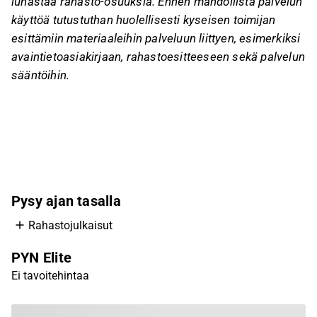
lunastaa rahasto-osuuksia. Ennen mahdollista palvelun
käyttöä tutustuthan huolellisesti kyseisen toimijan
esittämiin materiaaleihin palveluun liittyen, esimerkiksi
avaintietoasiakirjaan, rahastoesitteeseen sekä palvelun
sääntöihin.
Pysy ajan tasalla
Rahastojulkaisut
PYN Elite
Ei tavoitehintaa