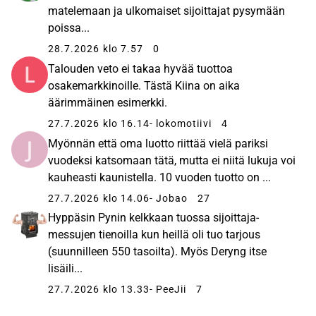
palkkatulojen kasvun yli 10 prosentin vuosivauhtia.
matelemaan ja ulkomaiset sijoittajat pysymään
PYN Elite on salkussaan painottanut yhtiöitä, jotka
poissa...
hyötyvät kotimarkkinoiden ja kulutuksen kasvusta.
28.7.2026 klo 7.57
0
PYN Eliten ajatuksena on toimia Vietnamissa,
Talouden veto ei takaa hyvää tuottoa
kunnes sen indeksitavoite 2 500 pistettä
osakemarkkinoille. Tästä Kiina on aika
saavutetaan. Vuoden 2021 lopussa VN-indeksi oli 1
äärimmäinen esimerkki.
500 pisteessä.
27.7.2026 klo 16.14
- lokomotiivi
4
Myönnän että oma luotto riittää vielä pariksi
vuodeksi katsomaan tätä, mutta ei niitä lukuja voi
kauheasti kaunistella. 10 vuoden tuotto on ...
27.7.2026 klo 14.06
- Jobao
27
Hyppäsin Pynin kelkkaan tuossa sijoittaja-
messujen tienoilla kun heillä oli tuo tarjous
(suunnilleen 550 tasoilta). Myös Deryng itse
lisäili...
27.7.2026 klo 13.33
- PeeJii
7