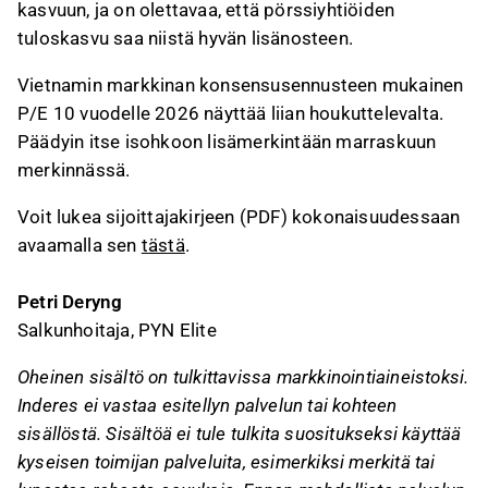
kasvuun, ja on olettavaa, että pörssiyhtiöiden
tuloskasvu saa niistä hyvän lisänosteen.
Vietnamin markkinan konsensusennusteen mukainen
P/E 10 vuodelle 2026 näyttää liian houkuttelevalta.
Päädyin itse isohkoon lisämerkintään marraskuun
merkinnässä.
Voit lukea sijoittajakirjeen (PDF) kokonaisuudessaan
avaamalla sen
tästä
.
Petri Deryng
Salkunhoitaja, PYN Elite
Oheinen sisältö on tulkittavissa markkinointiaineistoksi.
Inderes ei vastaa esitellyn palvelun tai kohteen
sisällöstä. Sisältöä ei tule tulkita suositukseksi käyttää
kyseisen toimijan palveluita, esimerkiksi merkitä tai