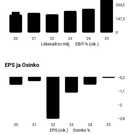
294,5
2,2
−15,6
−25,2
−39,8
147,3
−116,9
0
20
21
22
23
24
25
Liikevaihto milj.
EBIT-% (oik.)
EPS ja Osinko
−0,2
−1,1
−2
−2,8
20
21
22
23
24
25
EPS (oik.)
Osinko %