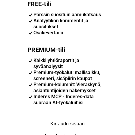
FREE-tili
Pörssin suosituin aamukatsaus
Analyytikon kommentit ja
suositukset
Osakevertailu
PREMIUM-tili
Kaikki yhtiöraportit ja
syväanalyysit
Premium-työkalut: mallisalkku,
screeneri, sisäpiirin kaupat
Premium-kolumnit: Vieraskynä,
asiantuntijoiden näkemykset
Inderes MCP - Inderes-data
suoraan AI-työkaluihisi
Kirjaudu sisään