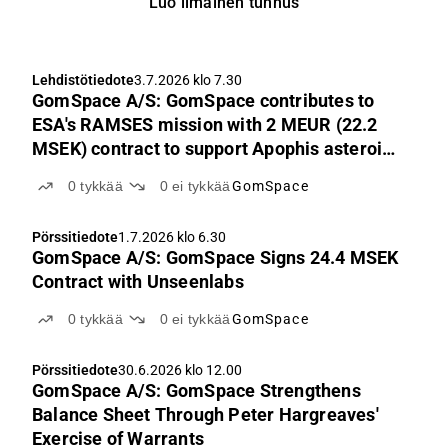
Luo ilmainen tunnus
Lehdistötiedote
3.7.2026 klo 7.30
GomSpace A/S: GomSpace contributes to
ESA's RAMSES mission with 2 MEUR (22.2
MSEK) contract to support Apophis asteroid
exploration
0
tykkää
0
ei tykkää
GomSpace
Pörssitiedote
1.7.2026 klo 6.30
GomSpace A/S: GomSpace Signs 24.4 MSEK
Contract with Unseenlabs
0
tykkää
0
ei tykkää
GomSpace
Pörssitiedote
30.6.2026 klo 12.00
GomSpace A/S: GomSpace Strengthens
Balance Sheet Through Peter Hargreaves'
Exercise of Warrants