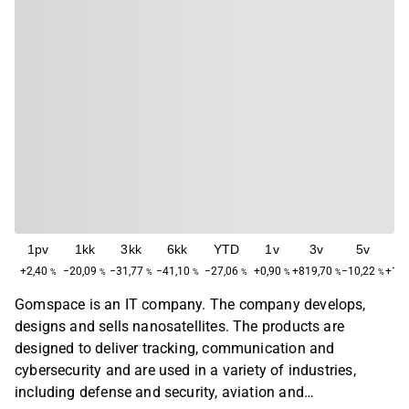
1pv
1kk
3kk
6kk
YTD
1v
3v
5v
M
+2,40
−20,09
−31,77
−41,10
−27,06
+0,90
+819,70
−10,22
+159
%
%
%
%
%
%
%
%
Gomspace is an IT company. The company develops,
designs and sells nanosatellites. The products are
designed to deliver tracking, communication and
cybersecurity and are used in a variety of industries,
including defense and security, aviation and