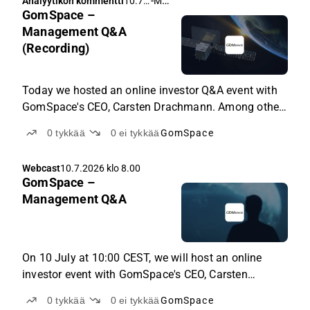
-
Michael Friis
Analyytikon kommentti
10.7.
GomSpace –
2026
klo
Management Q&A
12.18
(Recording)
Today we hosted an online investor Q&A event with
GomSpace's CEO, Carsten Drachmann. Among other
things, the session touched on market development,
0
tykkää
0
ei tykkää
GomSpace
scaling up, commercial models going forward, the
opportunity in the space and defense economy, the
Webcast
10.7.2026 klo 8.00
order pipeline, and the potential in large projects.
GomSpace –
Management Q&A
On 10 July at 10:00 CEST, we will host an online
investor event with GomSpace's CEO, Carsten
Drachmann. The event will primarily focus on a Q&A
0
tykkää
0
ei tykkää
GomSpace
session, where the audience can ask questions to the