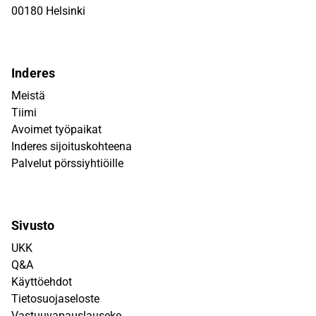
00180 Helsinki
Inderes
Meistä
Tiimi
Avoimet työpaikat
Inderes sijoituskohteena
Palvelut pörssiyhtiöille
Sivusto
UKK
Q&A
Käyttöehdot
Tietosuojaseloste
Vastuuvapauslauseke