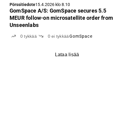
Pörssitiedote
15.4.2026 klo 8.10
GomSpace A/S: GomSpace secures 5.5
MEUR follow-on microsatellite order from
Unseenlabs
0
tykkää
0
ei tykkää
GomSpace
Lataa lisää