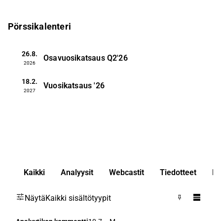
Pörssikalenteri
26.8.
Osavuosikatsaus
Q2'26
2026
18.2.
Vuosikatsaus
'26
2027
Kaikki
Analyysit
Webcastit
Tiedotteet
Ko
Näytä
Kaikki sisältötyypit