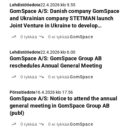
Lehdistötiedote
22.4.2026 klo 9.55
GomSpace A/S: Danish company GomSpace
and Ukrainian company STETMAN launch
Joint Venture in Ukraine to develop
sovereign satellite communication
0
tykkää
0
ei tykkää
GomSpace
capabilities
Lehdistötiedote
22.4.2026 klo 6.00
GomSpace A/S: GomSpace Group AB
reschedules Annual General Meeting
0
tykkää
0
ei tykkää
GomSpace
Pörssitiedote
16.4.2026 klo 17.56
GomSpace A/S: Notice to attend the annual
general meeting in GomSpace Group AB
(publ)
0
tykkää
0
ei tykkää
GomSpace