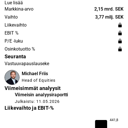
telecommunications. The operations are held on a global
Lue lisää
level, with headquarters located in Aalborg, Denmark.
Markkina-arvo
2,15 mrd. SEK
Vaihto
3,77 milj. SEK
Liikevaihto
EBIT %
P/E -luku
Osinkotuotto %
Seuranta
Vastuuvapauslauseke
Michael Friis
Head of Equities
Viimeisimmät analyysit
Viimeisin analyysiraportti
Julkaistu: 11.05.2026
Liikevaihto ja EBIT-%
441,8