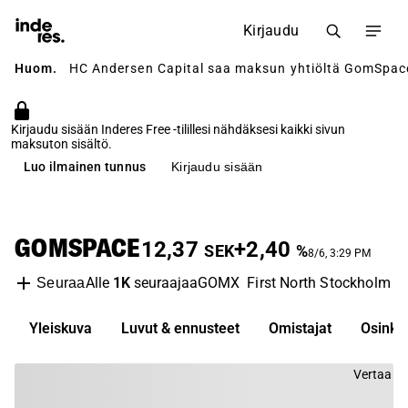
Kirjaudu
Huom.
HC Andersen Capital saa maksun yhtiöltä GomSpace 
Kirjaudu sisään Inderes Free -tilillesi nähdäksesi kaikki sivun
maksuton sisältö.
Luo ilmainen tunnus
Kirjaudu sisään
GOMSPACE
12,37
+2,40
SEK
%
8/6, 3:29 PM
Alle
1K
seuraajaa
GOMX
First North Stockholm
I
Seuraa
Yleiskuva
Luvut & ennusteet
Omistajat
Osinko
Vertaa