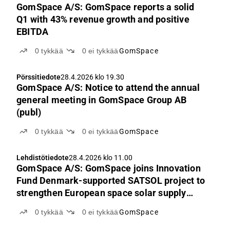
GomSpace A/S: GomSpace reports a solid
Q1 with 43% revenue growth and positive
EBITDA
0
tykkää
0
ei tykkää
GomSpace
Pörssitiedote
28.4.2026 klo 19.30
GomSpace A/S: Notice to attend the annual
general meeting in GomSpace Group AB
(publ)
0
tykkää
0
ei tykkää
GomSpace
Lehdistötiedote
28.4.2026 klo 11.00
GomSpace A/S: GomSpace joins Innovation
Fund Denmark-supported SATSOL project to
strengthen European space solar supply
chain
0
tykkää
0
ei tykkää
GomSpace