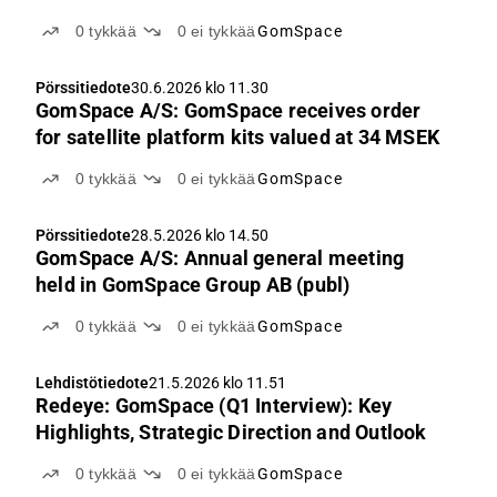
0
tykkää
0
ei tykkää
GomSpace
Pörssitiedote
30.6.2026 klo 11.30
GomSpace A/S: GomSpace receives order
for satellite platform kits valued at 34 MSEK
0
tykkää
0
ei tykkää
GomSpace
Pörssitiedote
28.5.2026 klo 14.50
GomSpace A/S: Annual general meeting
held in GomSpace Group AB (publ)
0
tykkää
0
ei tykkää
GomSpace
Lehdistötiedote
21.5.2026 klo 11.51
Redeye: GomSpace (Q1 Interview): Key
Highlights, Strategic Direction and Outlook
0
tykkää
0
ei tykkää
GomSpace