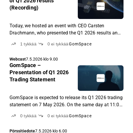
of Q1 2026 results
11.57
(Recording)
Today, we hosted an event with CEO Carsten
Drachmann, who presented the Q1 2026 results and
the outlook for the rest of the year. The focus was
1
tykkää
0
ei tykkää
GomSpace
also on the performance of the different business
lines and how the nature of each business will
Webcast
7.5.2026 klo 9.00
contribute to revenue and cash flow going forward.
GomSpace –
Presentation of Q1 2026
Trading Statement
GomSpace is expected to release its Q1 2026 trading
statement on 7 May 2026. On the same day at 11:00
CET, GomSpace's CEO, Carsten Drachmann, will
0
tykkää
0
ei tykkää
GomSpace
present the results for the first quarter of 2026 in a
live online event, followed by a Q&A session.
Pörssitiedote
7.5.2026 klo 6.00