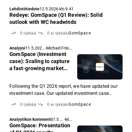
Lehdistötiedote
12.5.2026 klo 9.41
Redeye: GomSpace (Q1 Review): Solid
outlook with WC headwinds
0
tykkää
0
ei tykkää
GomSpace
-
Michael Friis
,
Analyysi
11.5.2026
Victor Skriver
GomSpace (Investment
klo 13.30
case): Scaling to capture
a fast-growing market
opportunity
Following the Q1 2026 report, we have updated our
investment case. Our updated investment case
covers the key investment reasons and risks as well
0
tykkää
0
ei tykkää
GomSpace
as valuation perspectives against a peer group of
Space related peers.
-
Michael Friis
Analyytikon kommentti
7.5.2
GomSpace: Presentation
026
klo