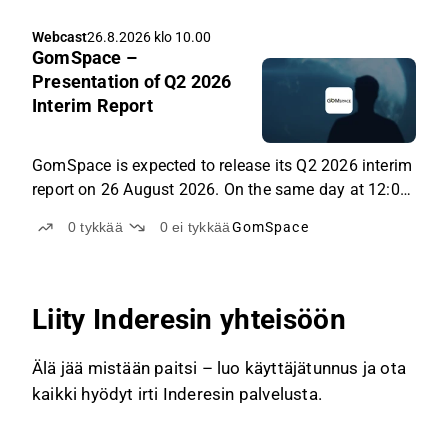
CEO.
Webcast
26.8.2026 klo 10.00
GomSpace –
Presentation of Q2 2026
Interim Report
GomSpace is expected to release its Q2 2026 interim
report on 26 August 2026. On the same day at 12:00
CEST, GomSpace's CEO, Carsten Drachmann, will
0
tykkää
0
ei tykkää
GomSpace
present the results in a live online event, followed by
a Q&A session.
Liity Inderesin yhteisöön
Älä jää mistään paitsi – luo käyttäjätunnus ja ota
kaikki hyödyt irti Inderesin palvelusta.