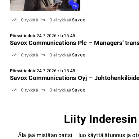
0
tykkää
0
ei tykkää
Savox
Pörssitiedote
24.7.2026 klo 15.45
Savox Communications Plc – Managers' trans
0
tykkää
0
ei tykkää
Savox
Pörssitiedote
24.7.2026 klo 15.45
Savox Communications Oyj – Johtohenkilöiden
0
tykkää
0
ei tykkää
Savox
Liity Inderesi
Älä jää mistään paitsi – luo käyttäjätunnus ja ota