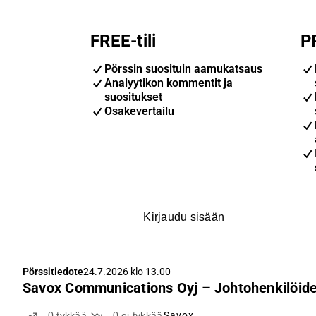
FREE-tili
P
Pörssin suosituin aamukatsaus
Analyytikon kommentit ja
suositukset
Osakevertailu
Kirjaudu sisään
Pörssitiedote
24.7.2026 klo 13.00
Savox Communications Oyj – Johtohenkilöiden
0
tykkää
0
ei tykkää
Savox