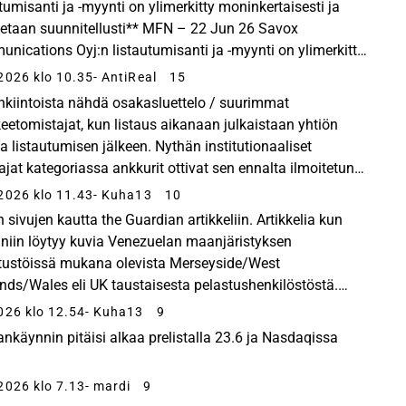
utumisanti ja -myynti on ylimerkitty moninkertaisesti ja
tetaan suunnitellusti** MFN – 22 Jun 26 Savox
nications Oyj:n listautumisanti ja -myynti on ylimerkitt...
 Communications Oyj:n listautumisanti...
2026 klo 10.35
- AntiReal
15
nkiintoista nähdä osakasluettelo / suurimmat
eetomistajat, kun listaus aikanaan julkaistaan yhtiön
la listautumisen jälkeen. Nythän institutionaaliset
tajat kategoriassa ankkurit ottivat sen ennalta ilmoitetun
edestä osakkeita ja muille instututionaalisille...
2026 klo 11.43
- Kuha13
10
 sivujen kautta the Guardian artikkeliin. Artikkelia kun
 niin löytyy kuvia Venezuelan maanjäristyksen
tustöissä mukana olevista Merseyside/West
nds/Wales eli UK taustaisesta pelastushenkilöstöstä.
aus artikkelin kuvasta. Maanjäristysten uhriluku taitaa ...
026 klo 12.54
- Kuha13
9
nkäynnin pitäisi alkaa prelistalla 23.6 ja Nasdaqissa
2026 klo 7.13
- mardi
9