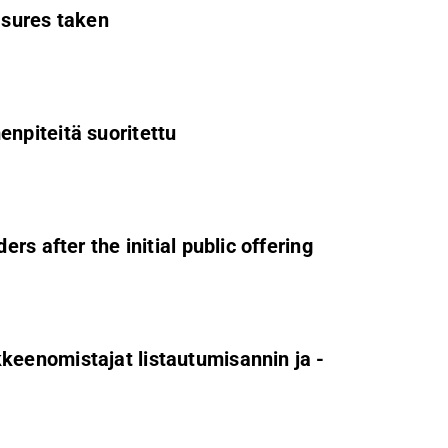
asures taken
npiteitä suoritettu
s after the initial public offering
eenomistajat listautumisannin ja -