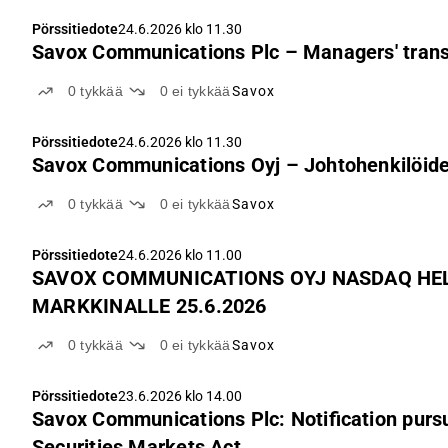
Pörssitiedote
24.6.2026 klo 11.30
Savox Communications Plc – Managers' trans
0
tykkää
0
ei tykkää
Savox
Pörssitiedote
24.6.2026 klo 11.30
Savox Communications Oyj – Johtohenkilöiden
0
tykkää
0
ei tykkää
Savox
Pörssitiedote
24.6.2026 klo 11.00
SAVOX COMMUNICATIONS OYJ NASDAQ HEL
MARKKINALLE 25.6.2026
0
tykkää
0
ei tykkää
Savox
Pörssitiedote
23.6.2026 klo 14.00
Savox Communications Plc: Notification pursua
Securities Markets Act