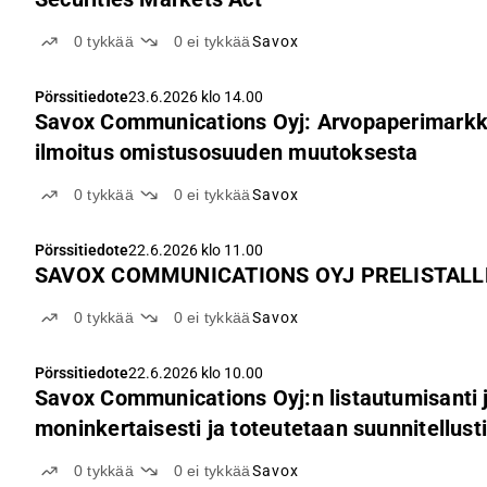
0
tykkää
0
ei tykkää
Savox
Pörssitiedote
23.6.2026 klo 14.00
Savox Communications Oyj: Arvopaperimarkki
ilmoitus omistusosuuden muutoksesta
0
tykkää
0
ei tykkää
Savox
Pörssitiedote
22.6.2026 klo 11.00
SAVOX COMMUNICATIONS OYJ PRELISTALLE
0
tykkää
0
ei tykkää
Savox
Pörssitiedote
22.6.2026 klo 10.00
Savox Communications Oyj:n listautumisanti j
moninkertaisesti ja toteutetaan suunnitellust
0
tykkää
0
ei tykkää
Savox