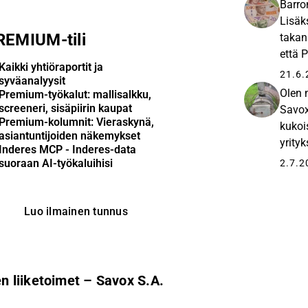
Barro
Lisäk
REMIUM-tili
takan
että 
Kaikki yhtiöraportit ja
https
21.6.
syväanalyysit
Olen 
Premium-työkalut: mallisalkku,
screeneri, sisäpiirin kaupat
Savox
Premium-kolumnit: Vieraskynä,
kukoi
asiantuntijoiden näkemykset
yrity
Inderes MCP - Inderes-data
seura
suoraan AI-työkaluihisi
2.7.2
Luo ilmainen tunnus
 liiketoimet – Savox S.A.