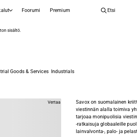
alut
Foorumi
Premium
Etsi
YHTIÖT
OPI SIJOITTAMISESTA
ton sisältö.
Yhtiöt
Analyysikoulu
Opi lukemaan ja ymmärtämään osakeanalyysiä
Selaa ja suodata listattujen yhtiöiden listaa
Löydä osakkeita
Sijoituskoulu
Inspiraatiota seuraavaan sijoitukseesi
Oppaita ja oppitunteja sijoitusosaamisen kasvattamiseen
trial Goods & Services
Industrials
Listautumiset
Salkunhaltijat
Uudet listautumiset ja tulevat pörssiannit
Sijoitustietoa jokaiselle tasolle, ensiaskeleista edistyneisiin salkkustrategioihin.
Yhtiökokouskutsut
Savox on suomalainen kriit
Vertaa
Yhtiökokousten päivämäärät ja osakkeenomistajatiedot
viestinnän alalla toimiva yh
tarjoaa monipuolisia viestint
-ratkaisuja globaaleille puol
lainvalvonta-, palo- ja pelas