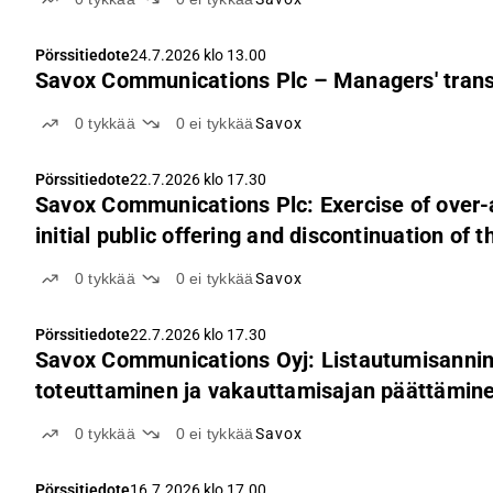
Pörssitiedote
24.7.2026 klo 13.00
Savox Communications Plc – Managers' trans
0
tykkää
0
ei tykkää
Savox
Pörssitiedote
22.7.2026 klo 17.30
Savox Communications Plc: Exercise of over-al
initial public offering and discontinuation of t
0
tykkää
0
ei tykkää
Savox
Pörssitiedote
22.7.2026 klo 17.30
Savox Communications Oyj: Listautumisannin
toteuttaminen ja vakauttamisajan päättämin
0
tykkää
0
ei tykkää
Savox
Pörssitiedote
16.7.2026 klo 17.00