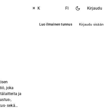
⌘ K
FI
Kirjaudu
Luo ilmainen tunnus
Kirjaudu sisään
tisen
tiö, joka
älaitteita ja
ustus-,
tus- sekä