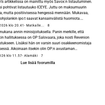
n’s artikkelissa on mainittu myös Savox:n listautuminen.
si pohtivat listautuuko ICEYE. Juttu on maksumuurin
a, mutta positiivisessa hengessä mennään. Mukavaa,
Pohjolankin ipo:t saavat kansainvälistä huomiota.
://www.barrons.com/articles/europe-defense-ipo...
2026 klo 20.41
- Matkalle...
8
mukana annin minisijoituksella. Panin merkille, että
in hallituksessa on OP Salovaara, joka nosti Revenion
stukseen. Lisäksi hän on varsin suuri osakkeenomistaja
ksessä. Aikoinaan itsekin olin OP:n avustaman
amassa ja omistamassa Revenion nousua ja hän lienee...
026 klo 11.57
- Alamäki
7
Lue lisää foorumilla