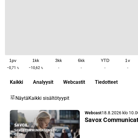
1pv
1kk
3kk
6kk
YTD
1v
−0,71
−10,62
-
-
-
-
%
%
Kaikki
Analyysit
Webcastit
Tiedotteet
Näytä
Kaikki sisältötyypit
Webcast
18.8.2026 klo 10.0
Savox Communicati