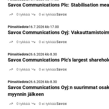
Savox Communications Plc: Stabilisation me
0
tykkää
0
ei tykkää
Savox
Pörssitiedote
16.7.2026 klo 17.00
Savox Communications Oyj: Vakauttamistoime
0
tykkää
0
ei tykkää
Savox
Pörssitiedote
26.6.2026 klo 8.30
Savox Communications Plc's largest shareholder
0
tykkää
0
ei tykkää
Savox
Pörssitiedote
26.6.2026 klo 8.30
Savox Communications Oyj:n suurimmat osakk
myynnin jälkeen
0
tykkää
0
ei tykkää
Savox