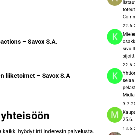
lista
toteu
Commu
Savox
22.6.
Miele
actions – Savox S.A.
osakk
sivuil
sijoit
26 M€ 
22.6.
Yhtiön
 liiketoimet – Savox S.A
selaa
pelas
Midla
Kaapp
9.7.2
n yhteisöön
Kaupa
25.6.
18.6.
 kaikki hyödyt irti Inderesin palvelusta.