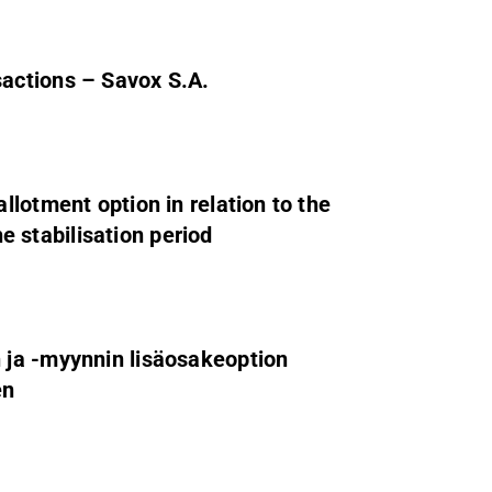
actions – Savox S.A.
lotment option in relation to the
he stabilisation period
 ja -myynnin lisäosakeoption
en