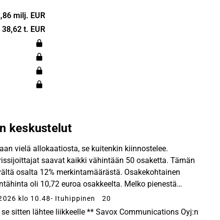
ön ratkaisut
urvallista ja
,86 milj. EUR
nointia ja
38,62 t. EUR
sa
 on laaja
aktiset
olosuhteisiin
uuden
n keskustelut
evaihtomme
onaa euroa.
aan vielä allokaatiosta, se kuitenkin kiinnostelee.
yissijoittajat saavat kaikki vähintään 50 osaketta. Tämän
ävältä osalta 12% merkintamäärästä. Osakekohtainen
ntähinta oli 10,72 euroa osakkeelta. Melko pienestä
tä lappuja siis kyse, mutta tokihan niit...
2026 klo 10.48
- Ituhippinen
20
 se sitten lähtee liikkeelle ** Savox Communications Oyj:n