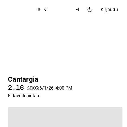
⌘ K
FI
Kirjaudu
Cantargia
2,16
6/1/26, 4:00 PM
SEK
Ei tavoitehintaa