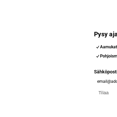
Pysy aja
Aamukat
Pohjoism
Sähköpost
Tilaa