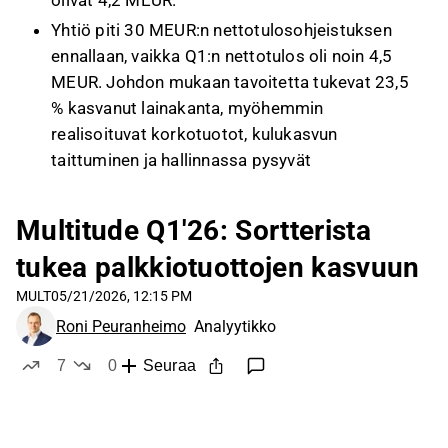
olivat 4,2 MEUR.
Yhtiö piti 30 MEUR:n nettotulosohjeistuksen
ennallaan, vaikka Q1:n nettotulos oli noin 4,5
MEUR. Johdon mukaan tavoitetta tukevat 23,5
% kasvanut lainakanta, myöhemmin
realisoituvat korkotuotot, kulukasvun
taittuminen ja hallinnassa pysyvät
luottotappiot.
SME Bankingissa CapitalBoxin portfolio kasvoi
Multitude Q1'26: Sortterista
lähes 20 %, mutta kulut nousivat tuloja
tukea palkkiotuottojen kasvuun
nopeammin muun muassa kasvun ja
markkinoinnin vuoksi. Yhtiö aikoo parantaa
MULT
05/21/2026, 12:15 PM
kannattavuutta lisäämällä automaatiota,
Roni Peuranheimo
Analyytikko
nopeuttamalla prosesseja ja laskemalla
7
0
Seuraa
kulutasoa.
tykkää
ei tykkää
Multitude hankki Sortter Oy:n enemmistön
aiemmin sovitun osto-option perusteella.