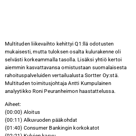
Johto korosti, että Sortter jatkaa itsenäisenä
yhtiönä, mutta yrityskauppa tukee
palkkiotuottoja ja tuo Multitudelle osuuden
Sortterin tuloksesta; tarkemmat omistus- ja
hintatiedot on määrä julkistaa H1-raportissa.
Multituden liikevaihto kehittyi Q1:llä odotusten
Tämä sisältö on tekoälyn tuottamaa videon transkriptin pohjalta. Voit
antaa siitä palautetta Inderesin foorumilla. Anna siihen liittyvää
mukaisesti, mutta tuloksen osalta kulurakenne oli
palautetta
Inderesin foorumilla
.
selvästi korkeammalla tasolla. Lisäksi yhtiö kertoi
aiemmin kasvattavansa omistustaan suomalaisesta
rahoituspalveluiden vertailualusta Sortter Oy:stä.
Multituden toimitusjohtaja Antti Kumpulainen
analyytikko Roni Peuranheimon haastattelussa.
Aiheet:
(00:00) Aloitus
(00:11) Alkuvuoden pääkohdat
(01:40) Consumer Bankingin korkokatot
(02:21) Kulujen kasvu