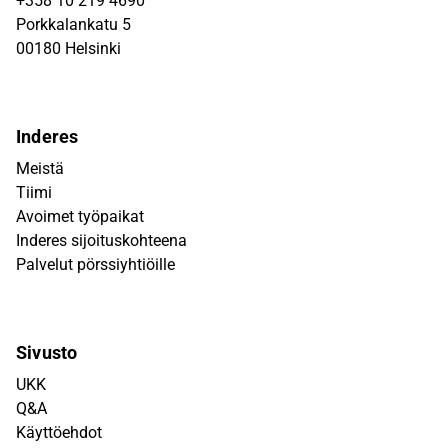
+358 10 219 4690
Porkkalankatu 5
00180 Helsinki
Inderes
Meistä
Tiimi
Avoimet työpaikat
Inderes sijoituskohteena
Palvelut pörssiyhtiöille
Sivusto
UKK
Q&A
Käyttöehdot