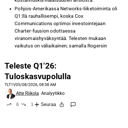
kustannuskurinalaisuuden ansiosta.
Pohjois-Amerikassa Networks-liiketoiminta oli
Q1:llä rauhallisempi, koska Cox
Communications optimoi investointejaan
Charter-fuusion odottaessa
viranomaishyväksyntää. Telesten mukaan
vaikutus on väliaikainen; samalla Rogersin
asiakkuus Kanadassa on käynnistynyt, mutta
toimitusvolyymien odotetaan kasvavan
Teleste Q1'26:
enemmän vuoden loppua kohti.
Tuloskasvupolulla
Euroopassa Networks-markkina on
aktivoitumassa, ja Teleste on aloittanut
TLT1V
05/08/2026, 08:58 AM
DOCSIS 4.0 -toimitukset Hollannissa
Atte Riikola
Analyytikko
asiakkaalle, jonka ainoa vahvistintoimittaja se
6
1
Seuraa
tällä hetkellä on. Yhtiö arvioi asemansa
tykkää
ei tykkää
kilpailijakentässä vahvaksi ja tavoittelee
markkinaosuuden kasvua.