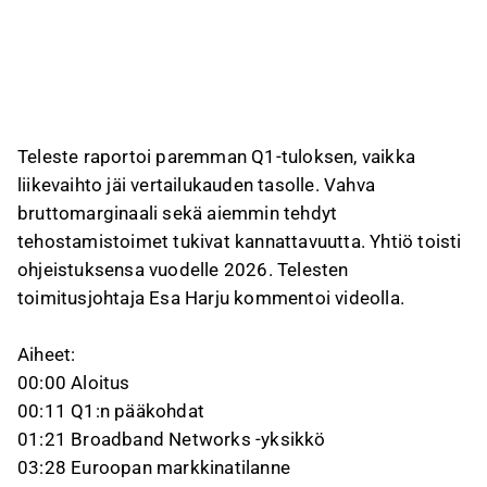
Public Safety and Mobility -segmentissä
liikevaihto laski projektien ajoitusten vuoksi,
mutta kannattavuus pysyi hyvänä
kustannustehokkuustoimien ansiosta.
Muistipiirien hintojen nousu rasittaa
segmenttiä, mutta Teleste on lisännyt
Teleste raportoi paremman Q1‑tuloksen, vaikka
sopimuksiin hinnoittelujoustoa ja kasvattanut
liikevaihto jäi vertailukauden tasolle. Vahva
puskurivarastoja; yhtiö piti koko vuoden 2026
bruttomarginaali sekä aiemmin tehdyt
ohjeistuksen ennallaan.
tehostamistoimet tukivat kannattavuutta. Yhtiö toisti
ohjeistuksensa vuodelle 2026. Telesten
Tämä sisältö on tekoälyn tuottamaa videon transkriptin pohjalta. Voit
antaa siitä palautetta Inderesin foorumilla. Anna siihen liittyvää
toimitusjohtaja Esa Harju kommentoi videolla.
palautetta
Inderesin foorumilla
.
Aiheet:
00:00 Aloitus
00:11 Q1:n pääkohdat
01:21 Broadband Networks ‑yksikkö
03:28 Euroopan markkinatilanne