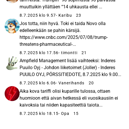
muuttuikin yllättäen “14 uhkausta ellei ...
8.7.2025 klo 9.57
- Karibu
23
Jos totta, niin hyvä. Toki ei taida Novo olla
edelleenkään se pahin kärsijä.
https://www.cnbc.com/2025/07/08/trump-
threatens-pharmaceutical-...
8.7.2025 klo 17.56
- timontti
21
Ampfield Management lisää vaihteeksi: Inderes
Puuilo Oyj - Johdon liiketoimet (Joller) - Inderes
PUUILO OYJ, PÖRSSITIEDOTE, 8.7.2025 klo 9.00...
8.7.2025 klo 6.06
- Vanerihands
20
Aika kova tariffi olisi kuparille tulossa, ottaen
huomioon että aivan hetkessä eli vuosikausiin ei
kaivoksia tai niiden kapasiteettiä taiota...
8.7.2025 klo 18.15
- Opa
15