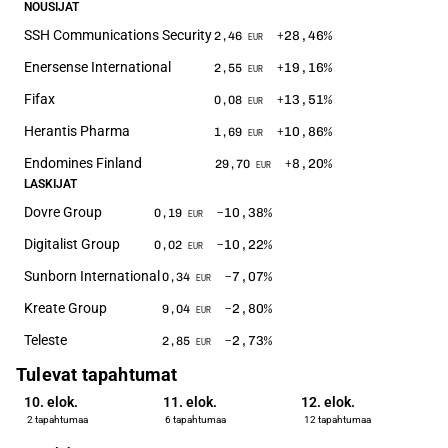
NOUSIJAT
SSH Communications Security
+28,46
%
2,46
EUR
Enersense International
+19,16
%
2,55
EUR
Fifax
+13,51
%
0,08
EUR
Herantis Pharma
+10,86
%
1,69
EUR
Endomines Finland
+8,20
%
29,70
EUR
LASKIJAT
Dovre Group
−10,38
%
0,19
EUR
Digitalist Group
−10,22
%
0,02
EUR
Sunborn International
−7,07
%
0,34
EUR
Kreate Group
−2,80
%
9,04
EUR
Teleste
−2,73
%
2,85
EUR
Tulevat tapahtumat
10. elok.
11. elok.
12. elok.
2 tapahtumaa
6 tapahtumaa
12 tapahtumaa