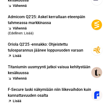
kesäkuussa
Vähennä
Admicom Q2'25: Askel kerrallaan eteenpäin
tahmeassa markkinassa
Vähennä
(
Edellinen: Lisää
)
Oriola Q2’25 -ennakko: Ohjeistettu
tulosparannus jäänee loppuvuoden varaan
Lisää
Titaniumin uusmyynti jatkoi vaisua kehitystään
kesäkuussa
Vähennä
F-Secure laski näkymiään niin liikevaihdon kuin
kannattavuuden osalta
Lisää