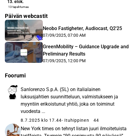
13. elok.
13 tapahtumaa
Päivän webcastit
Neobo Fastigheter, Audiocast, Q2'25
07/09/2025, 07:00 AM
GreenMobility – Guidance Upgrade and
Preliminary Results
07/09/2025, 12:00 PM
Foorumi
Sanlorenzo S.p.A. (SL) on italialainen
luksusjahtien suunnitteluun, valmistukseen ja
myyntiin erikoistunut yhtiö, joka on toiminut
vuodesta ...
8.7.2025 klo 17.44
- Ituhippinen
44
New York times on tehnyt listan juuri ilmoitetuista
tariffeista. Trumpin “90 sopimusta 90 päivässä”