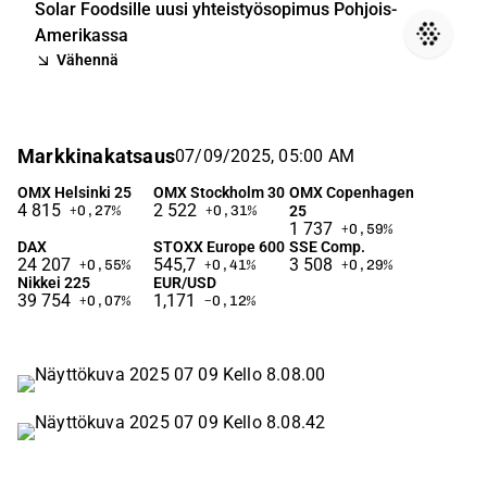
Solar Foodsille uusi yhteistyösopimus Pohjois-
Amerikassa
Vähennä
Markkinakatsaus
07/09/2025, 05:00 AM
OMX Helsinki 25
OMX Stockholm 30
OMX Copenhagen
4 815
2 522
25
+0,27
%
+0,31
%
1 737
+0,59
%
DAX
STOXX Europe 600
SSE Comp.
24 207
545,7
3 508
+0,55
%
+0,41
%
+0,29
%
Nikkei 225
EUR/USD
39 754
1,171
+0,07
%
−0,12
%