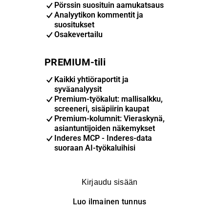
Pörssin suosituin aamukatsaus
Analyytikon kommentit ja
suositukset
Osakevertailu
PREMIUM-tili
Kaikki yhtiöraportit ja
syväanalyysit
Premium-työkalut: mallisalkku,
screeneri, sisäpiirin kaupat
Premium-kolumnit: Vieraskynä,
asiantuntijoiden näkemykset
Inderes MCP - Inderes-data
suoraan AI-työkaluihisi
Kirjaudu sisään
Luo ilmainen tunnus