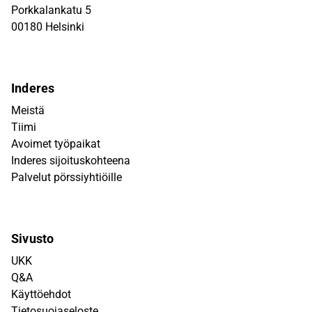
Porkkalankatu 5
00180 Helsinki
Inderes
Meistä
Tiimi
Avoimet työpaikat
Inderes sijoituskohteena
Palvelut pörssiyhtiöille
Sivusto
UKK
Q&A
Käyttöehdot
Tietosuojaseloste