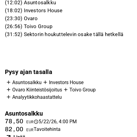
(12:02) Asuntosalkku
(18:02) Investors House
(23:30) Ovaro
(26:56) Toivo Group
(31:52) Sektorin houkuttelevin osake tällä hetkellä
Pysy ajan tasalla
Asuntosalkku
Investors House
Ovaro Kiinteistösijoitus
Toivo Group
Analyytikkohaastattelu
Asuntosalkku
I
78,50
3
5/22/26, 4:00 PM
EUR
82,00
3
Tavoitehinta
EUR