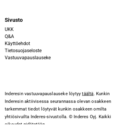
Sivusto
UKK
Q&A
Käyttöehdot
Tietosuojaseloste
Vastuuvapauslauseke
Inderesin vastuuvapauslauseke löytyy
täältä
. Kunkin
Inderesin aktiivisessa seurannassa olevan osakkeen
tarkemmat tiedot löytyvät kunkin osakkeen omilta
yhtiösivuilta Inderes-sivustolla.
© Inderes Oyj. Kaikki
oikeudet pidätetään.