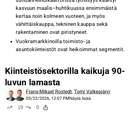
suhdanneindikaattorissa työllisyys kääntyi
kasvuun maalis–huhtikuussa ensimmäistä
kertaa noin kolmeen vuoteen, ja myös
vähittäiskauppa, tekninen kauppa sekä
rakentaminen ovat piristyneet.
Vuokramarkkinoilla toimisto- ja
asuntokiinteistöt ovat heikoimmat segmentit.
Pääkaupunkiseudun toimistojen vajaakäyttö on
noin 20 %, asunnoissa on edelleen ylitarjontaa
Kiinteistösektorilla kaikuja 90-
ja vuokrakehitys on jäänyt inflaatiosta, kun taas
luvun lamasta
logistiikka-, kevytteollisuus- ja hyvillä
sijainneilla olevat liikekiinteistöt ovat pysyneet
Frans-Mikael Rostedt
,
Tomi Valkeajärvi
vahvempina matalammilla vajaakäyttöasteilla.
05/22/2026, 12:07 PM
Näytä lisää
Asuntosalkun sijoituscase perustuu Tallinnan
19
0
tykkää
ei tykkää
asuntojen myynteihin noin 25 % yli tasearvon
sekä omien osakkeiden ostoihin noin 35 %
analyytikon määrittämän käyvän arvon alle.