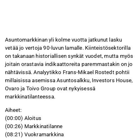
Toivon osalta analyytikko pitää arvostusta
houkuttelevana, arvioi tuloksen pysyvän tänä
vuonna viime vuoden tasolla ja näkee yhtiöllä
hyvät edellytykset kasvuun nykyisessä
markkinassa.
Asuntomarkkinan yli kolme vuotta jatkunut lasku
Investors Housen näkymiä painaa lyhyellä
vetää jo vertoja 90-luvun lamalle. Kiinteistösektorilla
aikavälillä palveluliiketoiminnan heikkous,
on takanaan historiallisen synkät vuodet, mutta myös
vaikka kiinteistöliiketoiminta on vakaa korkeilla
joitain orastavia indikaattoreita paremmastakin on jo
vuokrausasteilla. Ovarossa analyytikko näkee
nähtävissä. Analyytikko Frans-Mikael Rostedt pohtii
potentiaalia kiinteistökehittäjänä, mutta
millaisissa asemissa Asuntosalkku, Investors House,
murrosvaihe, raskas tase ja kehityshankkeiden
Ovaro ja Toivo Group ovat nykyisessä
toteutukseen liittyvät riskit pitävät pääoman
markkinatilanteessa.
tuoton ja arvostuksen toistaiseksi paineessa.
Aiheet:
Tämä sisältö on tekoälyn tuottamaa videon transkriptin pohjalta. Voit
antaa siitä palautetta Inderesin foorumilla. Anna siihen liittyvää
(00:00) Aloitus
palautetta
Inderesin foorumilla
.
(00:26) Markkinatilanne
(08:21) Vuokramarkkina