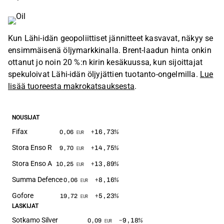
Kun Lähi-idän geopoliittiset jännitteet kasvavat, näkyy se
ensimmäisenä öljymarkkinalla. Brent-laadun hinta onkin
ottanut jo noin 20 %:n kirin kesäkuussa, kun sijoittajat
spekuloivat Lähi-idän öljyjättien tuotanto-ongelmilla.
Lue
lisää tuoreesta makrokatsauksesta
.
NOUSIJAT
Fifax
+16,73
%
0,06
EUR
Stora Enso R
+14,75
%
9,70
EUR
Stora Enso A
+13,89
%
10,25
EUR
Summa Defence
+8,16
%
0,06
EUR
Gofore
+5,23
%
19,72
EUR
LASKIJAT
Sotkamo Silver
−9,18
%
0,09
EUR