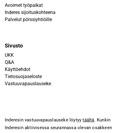
Avoimet työpaikat
Inderes sijoituskohteena
Palvelut pörssiyhtiöille
Sivusto
UKK
Q&A
Käyttöehdot
Tietosuojaseloste
Vastuuvapauslauseke
Inderesin vastuuvapauslauseke löytyy
täältä
. Kunkin
Inderesin aktiivisessa seurannassa olevan osakkeen