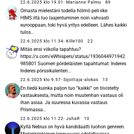
22.6.2025 klo 19.01
- Marianne Palmu
89
Omasta mielestäni todella hölmö peli-iike
HIMS:iltä tuo laajentuminen noin vahvasti
eurooppaan, toki hyvä yritys edelleen. Lähes kaikki
tulos...
22.6.2025 klo 11.34
- Kille100
22
Mitäs ensi viikolla tapahtuu?
https://x.com/eWhispers/status/1936044971942
985801 Suomen pördeläisten tapahtumat: Inderes
Inderes pörssikalenteri...
22.6.2025 klo 9.57
- Sijoittaja-alokas
13
En tiedä kuinka paljon tuo “kaikki” on tiivistetty
vastauksesta, mutta noin muutenhan vastaus oli
ihan asiaa. Ja suuressa kuvassa vastaus
Prismassa...
22.6.2025 klo 11.22
- JuhaR
10
Kyllä Nebius on hyvä kandidaatti tuohon genreen.
Mielenkiintoinen loppuvuosi odotettavissa