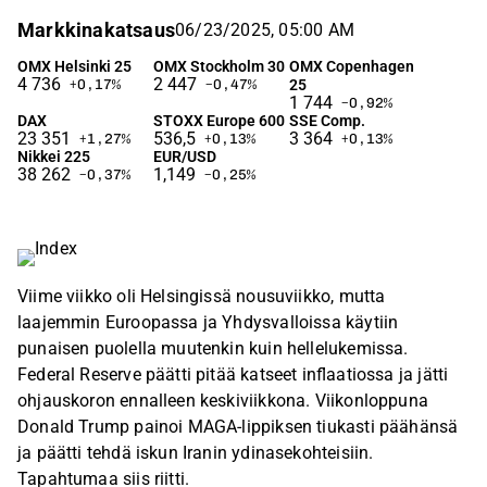
Markkinakatsaus
06/23/2025, 05:00 AM
OMX Helsinki 25
OMX Stockholm 30
OMX Copenhagen
4 736
2 447
25
+0,17
%
−0,47
%
1 744
−0,92
%
DAX
STOXX Europe 600
SSE Comp.
23 351
536,5
3 364
+1,27
%
+0,13
%
+0,13
%
Nikkei 225
EUR/USD
38 262
1,149
−0,37
%
−0,25
%
Viime viikko oli Helsingissä nousuviikko, mutta
laajemmin Euroopassa ja Yhdysvalloissa käytiin
punaisen puolella muutenkin kuin hellelukemissa.
Federal Reserve päätti pitää katseet inflaatiossa ja jätti
ohjauskoron ennalleen keskiviikkona. Viikonloppuna
Donald Trump painoi MAGA-lippiksen tiukasti päähänsä
ja päätti tehdä iskun Iranin ydinasekohteisiin.
Tapahtumaa siis riitti.