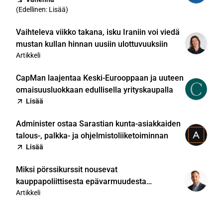
(
Edellinen: Lisää
)
Vaihteleva viikko takana, isku Iraniin voi viedä
mustan kullan hinnan uusiin ulottuvuuksiin
Artikkeli
CapMan laajentaa Keski-Eurooppaan ja uuteen
omaisuusluokkaan edullisella yrityskaupalla
Lisää
Administer ostaa Sarastian kunta-asiakkaiden
talous-, palkka- ja ohjelmistoliiketoiminnan
Lisää
Miksi pörssikurssit nousevat
kauppapoliittisesta epävarmuudesta
huolimatta?
Artikkeli