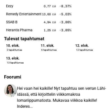
Eezy
−8,37
%
0,77
EUR
Remedy Entertainment
−5,03
%
13,60
EUR
SSAB B
−3,86
%
4,94
EUR
Herantis Pharma
−3,85
%
1,25
EUR
Tulevat tapahtumat
10. elok.
11. elok.
12. elok.
2 tapahtumaa
6 tapahtumaa
12 tapahtumaa
13. elok.
13 tapahtumaa
Foorumi
Hei vaan hei kaikille! Nyt tapahtuu sen verran Lähi-
idässä, että kirjoittelin viikkomakroa
lomariippumatosta. Mukavaa viikkoa kaikille!
Inderes...