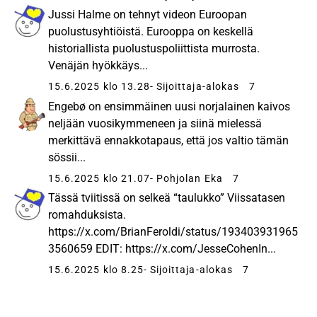
Jussi Halme on tehnyt videon Euroopan
puolustusyhtiöistä. Eurooppa on keskellä
historiallista puolustuspoliittista murrosta.
Venäjän hyökkäys...
15.6.2025 klo 13.28
- Sijoittaja-alokas
7
Engebø on ensimmäinen uusi norjalainen kaivos
neljään vuosikymmeneen ja siinä mielessä
merkittävä ennakkotapaus, että jos valtio tämän
sössii...
15.6.2025 klo 21.07
- Pohjolan Eka
7
Tässä tviitissä on selkeä “taulukko” Viissatasen
romahduksista.
https://x.com/BrianFeroldi/status/193403931965
3560659 EDIT: https://x.com/JesseCohenIn...
15.6.2025 klo 8.25
- Sijoittaja-alokas
7