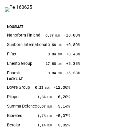
NOUSIJAT
Nanoform Finland
+16,00
%
0,87
EUR
Sunborn International
+9,80
%
0,56
EUR
Fifax
+8,46
%
0,04
EUR
Enento Group
+5,36
%
17,68
EUR
Foamit
+5,28
%
0,84
EUR
LASKIJAT
Dovre Group
−12,06
%
0,23
EUR
Piippo
−6,29
%
1,64
EUR
Summa Defence
−5,14
%
0,07
EUR
Bioretec
−5,07
%
1,78
EUR
Betolar
−5,02
%
1,14
EUR