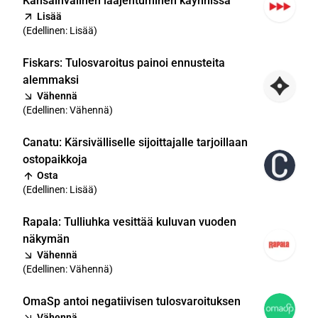
Kansainvälinen laajentuminen käynnissä
Lisää
(
Edellinen: Lisää
)
Fiskars: Tulosvaroitus painoi ennusteita
alemmaksi
Vähennä
(
Edellinen: Vähennä
)
Canatu: Kärsivälliselle sijoittajalle tarjoillaan
ostopaikkoja
Osta
(
Edellinen: Lisää
)
Rapala: Tulliuhka vesittää kuluvan vuoden
näkymän
Vähennä
(
Edellinen: Vähennä
)
OmaSp antoi negatiivisen tulosvaroituksen
Vähennä