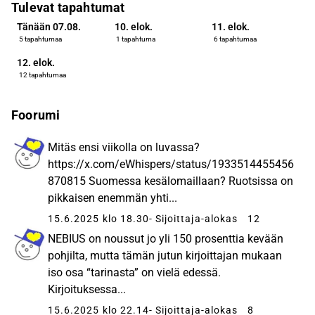
Tulevat tapahtumat
Tänään 07.08.
10. elok.
11. elok.
5 tapahtumaa
1 tapahtuma
6 tapahtumaa
12. elok.
12 tapahtumaa
Foorumi
Mitäs ensi viikolla on luvassa?
https://x.com/eWhispers/status/1933514455456
870815 Suomessa kesälomaillaan? Ruotsissa on
pikkaisen enemmän yhti...
15.6.2025 klo 18.30
- Sijoittaja-alokas
12
NEBIUS on noussut jo yli 150 prosenttia kevään
pohjilta, mutta tämän jutun kirjoittajan mukaan
iso osa “tarinasta” on vielä edessä.
Kirjoituksessa...
15.6.2025 klo 22.14
- Sijoittaja-alokas
8