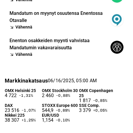
Mandatum on myynyt osuutensa Enentossa
Otavalle
Vähennä
Enenton osakkeiden myynti vahvistaa
Mandatumin vakavaraisuutta
Vähennä
Markkinakatsaus
06/16/2025, 05:00 AM
OMX Helsinki 25
OMX Stockholm 30
OMX Copenhagen
4 722
2 460
25
−1,31
%
−0,88
%
1 817
−0,85
%
DAX
STOXX Europe 600
SSE Comp.
23 516
544,9
3 379
−1,07
%
−0,89
%
+0,05
%
Nikkei 225
EUR/USD
38 307
1,154
+1,25
%
−0,10
%