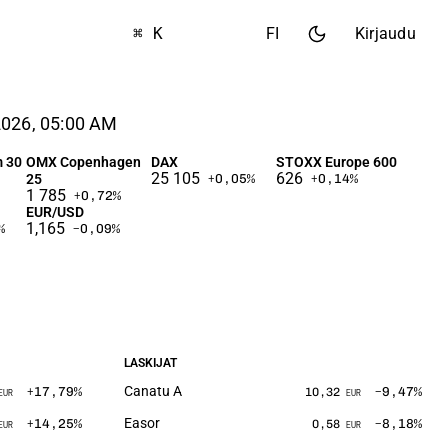
⌘ K
FI
Kirjaudu
026, 05:00 AM
 30
OMX Copenhagen
DAX
STOXX Europe 600
25 105
626
25
+0,05
%
+0,14
%
1 785
+0,72
%
EUR/USD
1,165
%
−0,09
%
LASKIJAT
Canatu A
+17,79
%
−9,47
%
10,32
EUR
EUR
Easor
+14,25
%
−8,18
%
0,58
EUR
EUR