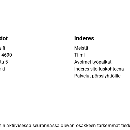
dot
Inderes
.fi
Meistä
9 4690
Tiimi
tu 5
Avoimet työpaikat
nki
Inderes sijoituskohteena
Palvelut pörssiyhtiöille
sin aktiivisessa seurannassa olevan osakkeen tarkemmat tiedot