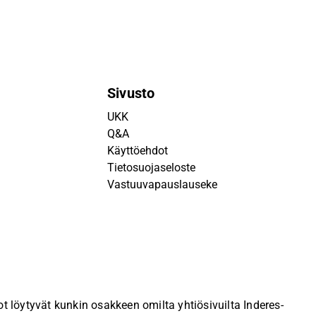
Sivusto
UKK
Q&A
Käyttöehdot
Tietosuojaseloste
Vastuuvapauslauseke
 löytyvät kunkin osakkeen omilta yhtiösivuilta Inderes-