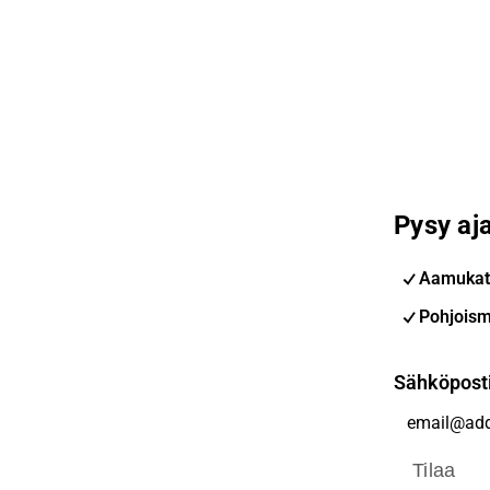
Pysy aja
Aamukat
Pohjoism
Sähköpost
Tilaa