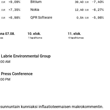
Bittium
+9,09
%
−7,40
%
39,40
EUR
EUR
Nokia
+7,35
%
−6,27
%
12,49
EUR
EUR
QPR Software
+6,98
%
−5,96
%
0,54
EUR
EUR
na 07.08.
10. elok.
11. elok.
maa
1 tapahtuma
6 tapahtumaa
f Labrie Environmental Group
:00 AM
, Press Conference
:00 PM
t sunnuntain kunniaksi inflaatioteemaisen makrokommentin.