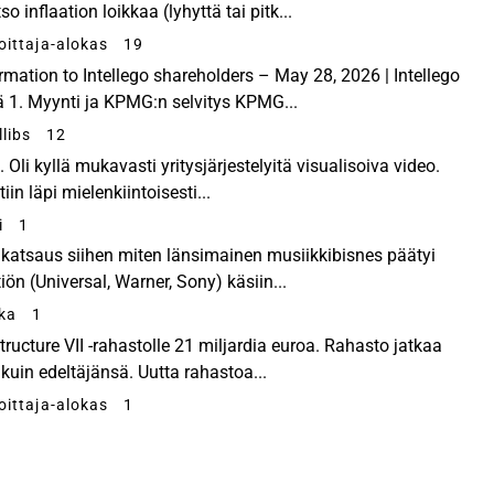
 inflaation loikkaa (lyhyttä tai pitk...
joittaja-alokas
19
rmation to Intellego shareholders – May 28, 2026 | Intellego
ä 1. Myynti ja KPMG:n selvitys KPMG...
llibs
12
. Oli kyllä mukavasti yritysjärjestelyitä visualisoiva video.
in läpi mielenkiintoisesti...
i
1
 katsaus siihen miten länsimainen musiikkibisnes päätyi
iön (Universal, Warner, Sony) käsiin...
kka
1
tructure VII -rahastolle 21 miljardia euroa. Rahasto jatkaa
 kuin edeltäjänsä. Uutta rahastoa...
joittaja-alokas
1