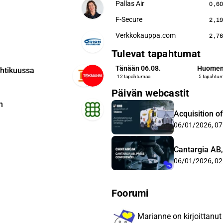
Pallas Air
0,60
F-Secure
2,19
Verkkokauppa.com
2,76
Tulevat tapahtumat
Tänään 06.08.
Huomen
htikuussa
12 tapahtumaa
5 tapahtu
Päivän webcastit
n
Acquisition o
06/01/2026, 07
Cantargia AB
06/01/2026, 02
Foorumi
Marianne on kirjoittanu