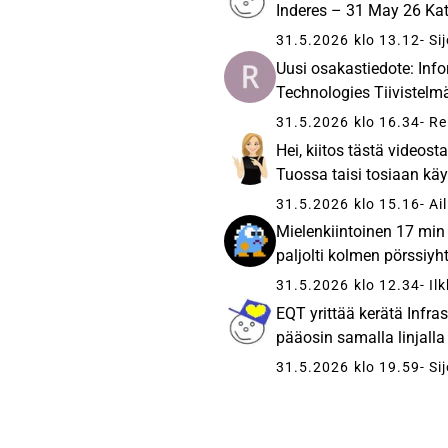
Inderes – 31 May 26 Katso
31.5.2026 klo 13.12
- Si
Uusi osakastiedote: Info
Technologies Tiivistelm
31.5.2026 klo 16.34
- Re
Hei, kiitos tästä videosta
Tuossa taisi tosiaan käyti
31.5.2026 klo 15.16
- Ail
Mielenkiintoinen 17 min
paljolti kolmen pörssiyht
31.5.2026 klo 12.34
- Il
EQT yrittää kerätä Infras
pääosin samalla linjalla
31.5.2026 klo 19.59
- Si