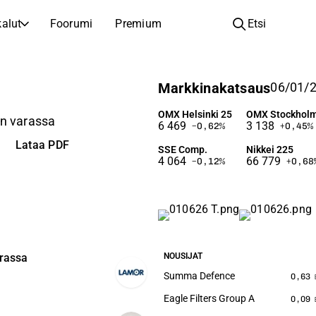
alut
Foorumi
Premium
Etsi
YHTIÖT
OPI SIJOITTAMISESTA
Markkinakatsaus
06/01/2
Yhtiöt
Analyysikoulu
Opi lukemaan ja ymmärtämään osakeanalyysiä
Selaa ja suodata listattujen yhtiöiden listaa
OMX Helsinki 25
OMX Stockholm
en varassa
6 469
3 138
−0,62
%
+0,45
%
Löydä osakkeita
Sijoituskoulu
Lataa PDF
SSE Comp.
Nikkei 225
Inspiraatiota seuraavaan sijoitukseesi
Oppaita ja oppitunteja sijoitusosaamisen kasvattamiseen
4 064
66 779
−0,12
%
+0,68
Listautumiset
Salkunhaltijat
Uudet listautumiset ja tulevat pörssiannit
Sijoitustietoa jokaiselle tasolle, ensiaskeleista edistyneisiin salkkustrategioihin.
Yhtiökokouskutsut
Yhtiökokousten päivämäärät ja osakkeenomistajatiedot
NOUSIJAT
arassa
Summa Defence
0,63
Eagle Filters Group A
0,09