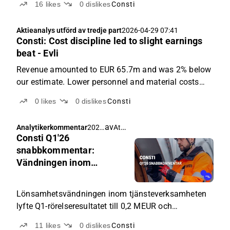
16
likes
0
dislikes
Consti
tjänsteverksamheten kommer att stödja Constis
omsättning och resultat.
Aktieanalys utförd av tredje part
2026-04-29 07:41
Consti: Cost discipline led to slight earnings
beat - Evli
Revenue amounted to EUR 65.7m and was 2% below
our estimate. Lower personnel and material costs
support margins. EBIT amounted EUR 0.2m versus
0
likes
0
dislikes
Consti
our estimate of EUR 0.0m.
av
Atte Jortikka
Analytikerkommentar
2026
Consti Q1'26
-04-
29
snabbkommentar:
06:0
Vändningen inom
8
serviceverksamheten
lyfte resultatet över
Lönsamhetsvändningen inom tjänsteverksamheten
förväntningarna
lyfte Q1-rörelseresultatet till 0,2 MEUR och
överträffade vår förväntning något.
11
likes
0
dislikes
Consti