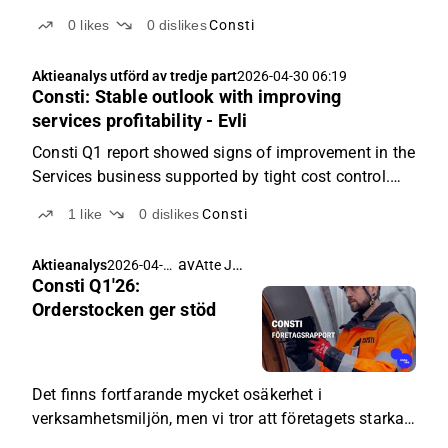
0
likes
0
dislikes
Consti
Aktieanalys utförd av tredje part
2026-04-30 06:19
Consti: Stable outlook with improving
services profitability - Evli
Consti Q1 report showed signs of improvement in the
Services business supported by tight cost control.
Overall, the report did not materially change our
1
like
0
dislikes
Consti
investment view. Following minor estimate revisions,
we now forecast full-year EBIT of EUR 9.4m (...
av
Atte Jortikka
Aktieanalys
2026-04-
Consti Q1'26:
30 05:05
Orderstocken ger stöd
Det finns fortfarande mycket osäkerhet i
verksamhetsmiljön, men vi tror att företagets starka
orderstock och vändningen inom