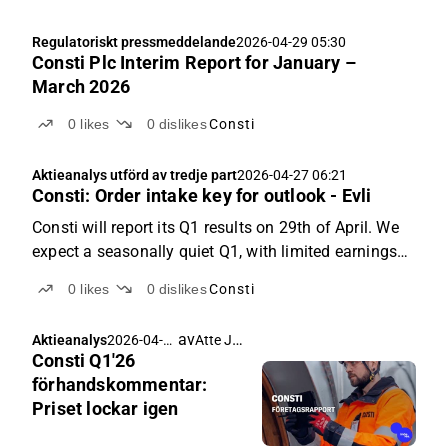
Regulatoriskt pressmeddelande
2026-04-29 05:30
Consti Plc Interim Report for January –
March 2026
0
likes
0
dislikes
Consti
Aktieanalys utförd av tredje part
2026-04-27 06:21
Consti: Order intake key for outlook - Evli
Consti will report its Q1 results on 29th of April. We
expect a seasonally quiet Q1, with limited earnings
contribution, and focus instead on order intake and
0
likes
0
dislikes
Consti
management commentary. While our Q1 estimates
are broadly in line with consensus, we are
av
Atte Jortikka
Aktieanalys
2026-04-
somewhat...
Consti Q1'26
21 05:00
förhandskommentar:
Priset lockar igen