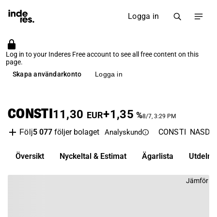
Logga in
Log in to your Inderes Free account to see all free content on this
page.
Skapa användarkonto
Logga in
CONSTI
11,30
+1,35
EUR
%
8/7, 3:29 PM
5 077
följer bolaget
CONSTI
NASDAQ
Följ
Analyskund
Översikt
Nyckeltal & Estimat
Ägarlista
Utdelni
Jämför