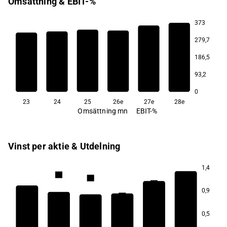
Omsättning & EBIT-%
373
279,7
3,7
3,5
186,5
3,3
3,1
93,2
2,9
2,8
0
23
24
25
26e
27e
28e
Omsättning mn
EBIT-%
Vinst per aktie & Utdelning
1,4
6,8
6,8
6,6
0,9
6,5
6,4
0,5
5,9