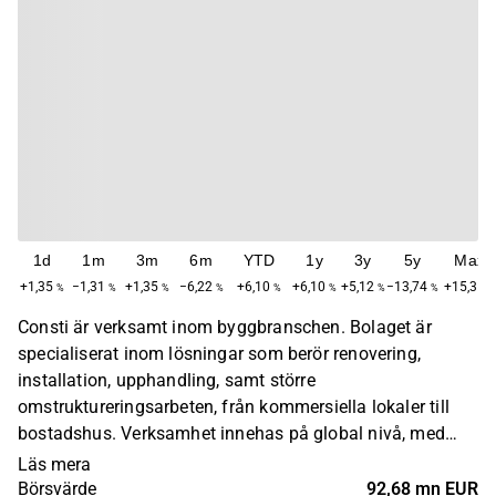
1d
1m
3m
6m
YTD
1y
3y
5y
Max
+1,35
−1,31
+1,35
−6,22
+6,10
+6,10
+5,12
−13,74
+15,31
%
%
%
%
%
%
%
%
%
Consti är verksamt inom byggbranschen. Bolaget är
specialiserat inom lösningar som berör renovering,
installation, upphandling, samt större
omstruktureringsarbeten, från kommersiella lokaler till
bostadshus. Verksamhet innehas på global nivå, med
störst närvaro inom den nordiska marknaden. Kunderna
Läs mera
består av små- och medelstora företagskunder samt
Börsvärde
92,68 mn EUR