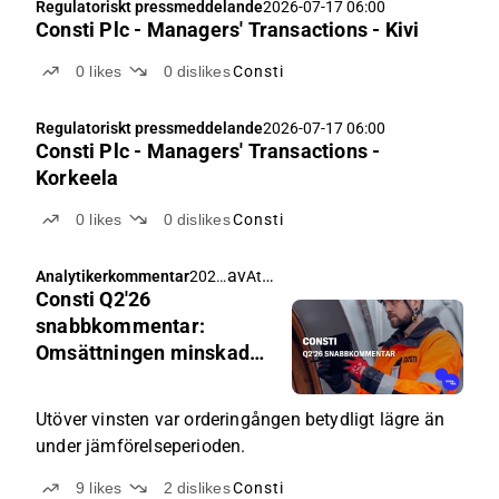
Regulatoriskt pressmeddelande
2026-07-17 06:00
Consti Plc - Managers' Transactions - Kivi
0
likes
0
dislikes
Consti
Regulatoriskt pressmeddelande
2026-07-17 06:00
Consti Plc - Managers' Transactions -
Korkeela
0
likes
0
dislikes
Consti
av
Atte Jortikka
Analytikerkommentar
2026
Consti Q2'26
-07-
17
snabbkommentar:
06:0
Omsättningen minskade
0
ännu kraftigare än väntat
Utöver vinsten var orderingången betydligt lägre än
under jämförelseperioden.
9
likes
2
dislikes
Consti