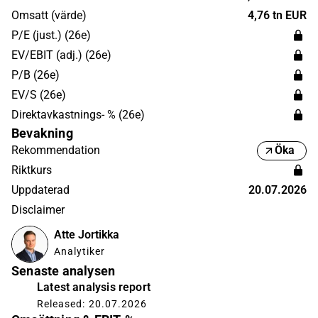
privata aktörer.
Omsatt (värde)
4,76 tn EUR
P/E (just.) (26e)
EV/EBIT (adj.) (26e)
P/B (26e)
EV/S (26e)
Direktavkastnings- % (26e)
Bevakning
Rekommendation
Öka
Riktkurs
Uppdaterad
20.07.2026
Disclaimer
Atte Jortikka
Analytiker
Senaste analysen
Latest analysis report
Released: 20.07.2026