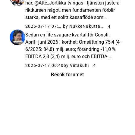
här; @Atte_Jortikka tvingas i tjänsten justera
riktkursen något, men fundamenten förblir
starka, med ett solitt kassaflöde som
möjliggör generös utdelning. Det gäller bara
2026-07-17 07:25
by NukkeNukuttaja
4
att ha tålamod, behålla aktierna över denna
Sedan en lite svagare kvartal för Consti.
dystra period och v...
April–juni 2026 i korthet: Omsättning 75,4 (4–
6/2025: 84,8) milj. euro; förändring -11,0 %
EBITDA 2,8 (3,4) milj. euro och EBITDA-
marginal 3,6 % (4,0 %) Rörelseresultat 1,9
2026-07-17 06:40
by Viitasuhi
4
(2,5) milj. euro och rörelsemarginal 2,5 % (2,9
Besök forumet
%) Orderstock 319...