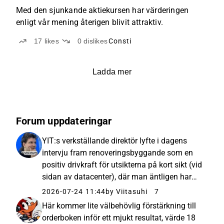
Med den sjunkande aktiekursen har värderingen
enligt vår mening återigen blivit attraktiv.
17
likes
0
dislikes
Consti
Ladda mer
Forum uppdateringar
YIT:s verkställande direktör lyfte i dagens
intervju fram renoveringsbyggande som en
positiv drivkraft för utsikterna på kort sikt (vid
sidan av datacenter), där man äntligen har
kunnat notera en återhämtning efter hela 9
2026-07-24 11:44
by Viitasuhi
7
kvartal i rad med nedgång. För Constis del
Här kommer lite välbehövlig förstärkning till
skulle denna vä...
orderboken inför ett mjukt resultat, värde 18