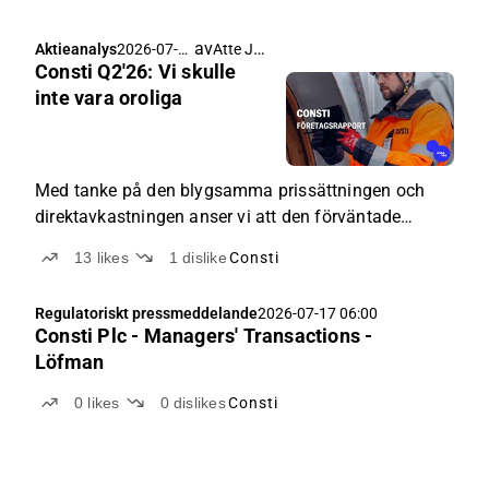
av
Atte Jortikka
Aktieanalys
2026-07-
Consti Q2'26: Vi skulle
20 05:00
inte vara oroliga
Med tanke på den blygsamma prissättningen och
direktavkastningen anser vi att den förväntade
avkastningen för aktien fortfarande ligger på en bra
13
likes
1
dislike
Consti
nivå.
Regulatoriskt pressmeddelande
2026-07-17 06:00
Consti Plc - Managers' Transactions -
Löfman
0
likes
0
dislikes
Consti