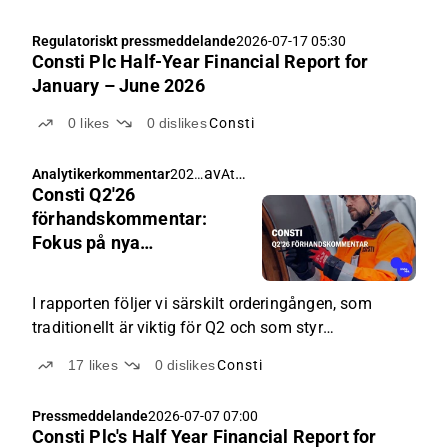
Regulatoriskt pressmeddelande
2026-07-17 05:30
Consti Plc Half-Year Financial Report for
January – June 2026
0
likes
0
dislikes
Consti
av
Atte Jortikka
Analytikerkommentar
2026
Consti Q2'26
-07-
10
förhandskommentar:
05:0
Fokus på nya
0
beställningar
I rapporten följer vi särskilt orderingången, som
traditionellt är viktig för Q2 och som styr
tillväxttakten under resten av året.
17
likes
0
dislikes
Consti
Pressmeddelande
2026-07-07 07:00
Consti Plc's Half Year Financial Report for