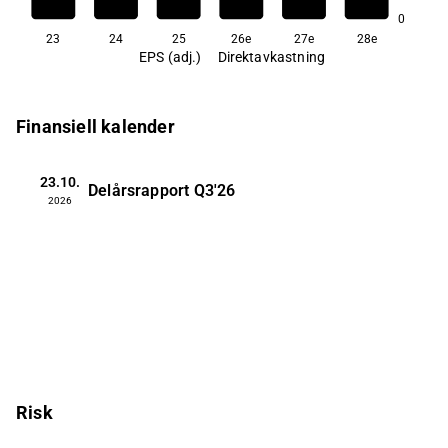
0
23
24
25
26e
27e
28e
EPS (adj.)
Direktavkastning
Finansiell kalender
23.10.
Delårsrapport
Q3'26
2026
Risk