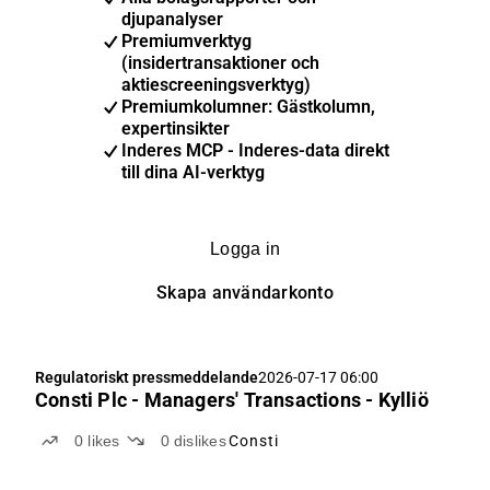
djupanalyser
Premiumverktyg
(insidertransaktioner och
aktiescreeningsverktyg)
Premiumkolumner: Gästkolumn,
expertinsikter
Inderes MCP - Inderes-data direkt
till dina AI-verktyg
Logga in
Skapa användarkonto
Regulatoriskt pressmeddelande
2026-07-17 06:00
Consti Plc - Managers' Transactions - Kylliö
0
likes
0
dislikes
Consti