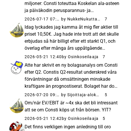
miljoner: Consti toteuttaa Koskelan ala-asteen
ja päiväkodin perusparannus- ja
laajennushankkeen | Kauppalehti Consti har
2026-07-17 07:04
by NukkeNukuttaja
7
valts som genomförare av projektet för
Idag lyckades jag kamma åt mig fler aktier till
grundläggande renovering och...
priset 10,50€. Jag hade inte trott att det skulle
erbjudas så här billigt efter ett starkt Q1, och
överlag efter många års uppåtgående
utveckling. Renoveringsbygge verkar helt
2026-05-21 12:40
by Osinkoseilaaja
7
enkelt inte vara särskilt sexigt i AI-eran. För en
Atte har skrivit en ny bolagsanalys om Consti
tråkig...
efter Q2. Constis Q2-resultat underskred våra
förväntningar då omsättningen minskade
kraftigare än prognostiserat. Bolaget har dock
flera betydande projekt som startar under
2026-07-20 09:24
by Sijoittaja-alokas
5
andra halvåret, och vi bedömer dessutom att
Om/när EV/EBIT är ~4x ska det bli intressant
de har goda föruts...
att se om Consti köps ut från börsen. YIT?
2026-05-21 12:42
by Osinkoseilaaja
5
Det finns verkligen ingen anledning till oro