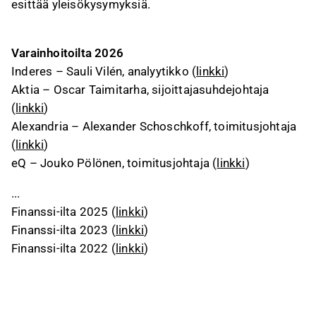
esittää yleisökysymyksiä.
Varainhoitoilta 2026
Inderes – Sauli Vilén, analyytikko (
linkki
)
Aktia – Oscar Taimitarha, sijoittajasuhdejohtaja
(
linkki
)
Alexandria – Alexander Schoschkoff, toimitusjohtaja
(
linkki
)
eQ – Jouko Pölönen, toimitusjohtaja (
linkki
)
...
Finanssi-ilta 2025 (
linkki
)
Finanssi-ilta 2023 (
linkki
)
Finanssi-ilta 2022 (
linkki
)