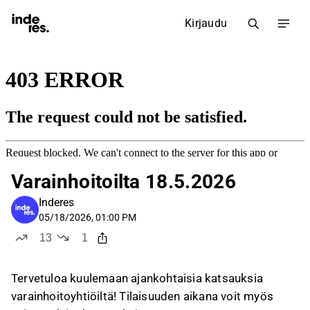
Kirjaudu
Varainhoitoilta 18.5.2026
Inderes
05/18/2026, 01:00 PM
13
1
tykkää
ei tykkää
Tervetuloa kuulemaan ajankohtaisia katsauksia
varainhoitoyhtiöiltä! Tilaisuuden aikana voit myös