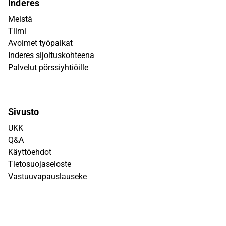
Inderes
Meistä
Tiimi
Avoimet työpaikat
Inderes sijoituskohteena
Palvelut pörssiyhtiöille
Sivusto
UKK
Q&A
Käyttöehdot
Tietosuojaseloste
Vastuuvapauslauseke