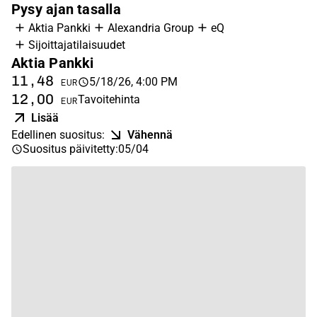
Pysy ajan tasalla
Aktia Pankki
Alexandria Group
eQ
Sijoittajatilaisuudet
Aktia Pankki
A
11,48
1
5/18/26, 4:00 PM
EUR
12,00
1
Tavoitehinta
EUR
Lisää
Edellinen suositus
:
Vähennä
Ed
Suositus päivitetty
:
05/04