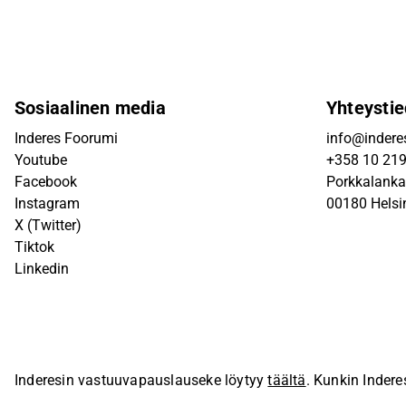
Sosiaalinen media
Yhteystie
Inderes Foorumi
info@inderes
Youtube
+358 10 21
Facebook
Porkkalanka
Instagram
00180 Helsi
X (Twitter)
Tiktok
Linkedin
Inderesin vastuuvapauslauseke löytyy
täältä
. Kunkin Indere
sivustolla.
© Inderes Oyj. Kaikki oikeudet pidätetään.