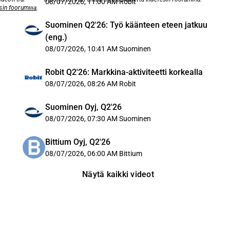
08/07/2026, 11:00 AM
Robit
sin foorumilla
.
Suominen Q2'26: Työ käänteen eteen jatkuu
(eng.)
08/07/2026, 10:41 AM
Suominen
Robit Q2'26: Markkina-aktiviteetti korkealla
08/07/2026, 08:26 AM
Robit
Suominen Oyj, Q2'26
08/07/2026, 07:30 AM
Suominen
Bittium Oyj, Q2'26
08/07/2026, 06:00 AM
Bittium
Näytä kaikki videot