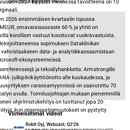
Suositus päivitetty
:
04/22
; vuoden 2027 loppuun mennessä tavoitteena on 10
ginaali.
en 2026 ensimmäisen kvartaalin lopussa
 8 MEUR, omavaraisuusaste 60 % ja yhtiö on
illä korolliset vastuut koostuvat vuokravastuista.
 allekirjoittaneensa sopimuksen Dataklinikan
a vahvistaakseen data- ja analytiikkaosaamistaan
Microsoft-ekosysteemeissä.
kasreferenssejä ja tekoälyhankkeita: Armstrongille
NA -julkipilvikäyttöönotto alle kuukaudessa, ja
isuusyrityksen varaosamyynnissä on saavutettu 70
oälyn avulla. Toimitusjohtajan mukaan pienemmillä
oinen ohjelmistokehitys on tuottanut jopa 20-
yötyjä, kun organisaatiomuutokset on pystytty
Viimeisimmät videot
Robit Oyj, Webcast, Q2'26
eon transkriptin pohjalta. Voit antaa siitä palautetta Inderesin foorumilla.