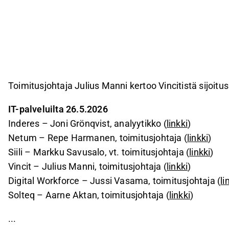
Toimitusjohtaja Julius Manni kertoo Vincitistä sijoit
IT-palveluilta 26.5.2026
Inderes – Joni Grönqvist, analyytikko (
linkki
)
Netum – Repe Harmanen, toimitusjohtaja (
linkki
)
Siili – Markku Savusalo, vt. toimitusjohtaja (
linkki
)
Vincit – Julius Manni, toimitusjohtaja (
linkki
)
Digital Workforce – Jussi Vasama, toimitusjohtaja (
li
Solteq – Aarne Aktan, toimitusjohtaja (
linkki
)
...