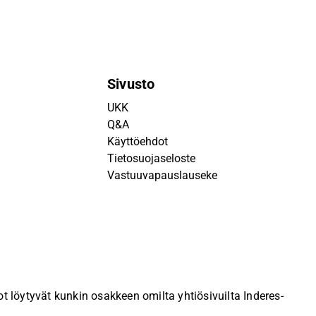
Sivusto
UKK
Q&A
Käyttöehdot
Tietosuojaseloste
Vastuuvapauslauseke
 löytyvät kunkin osakkeen omilta yhtiösivuilta Inderes-