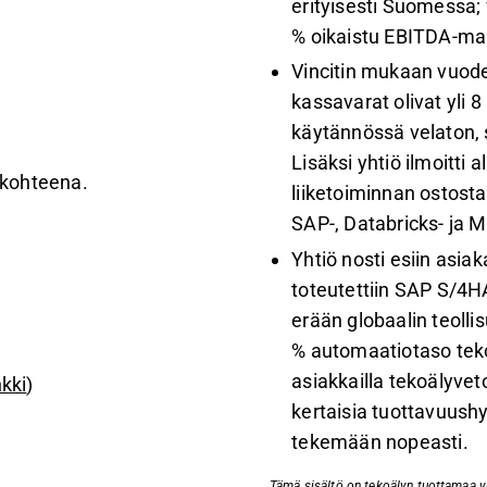
erityisesti Suomessa
% oikaistu EBITDA-mar
Vincitin mukaan vuod
kassavarat olivat yli
käytännössä velaton, s
Lisäksi yhtiö ilmoitti
uskohteena.
liiketoiminnan ostost
SAP-, Databricks- ja 
Yhtiö nosti esiin asia
toteutettiin SAP S/4HA
erään globaalin teoll
% automaatiotaso tek
asiakkailla tekoälyvet
nkki
)
kertaisia tuottavuush
tekemään nopeasti.
Tämä sisältö on tekoälyn tuottamaa vid