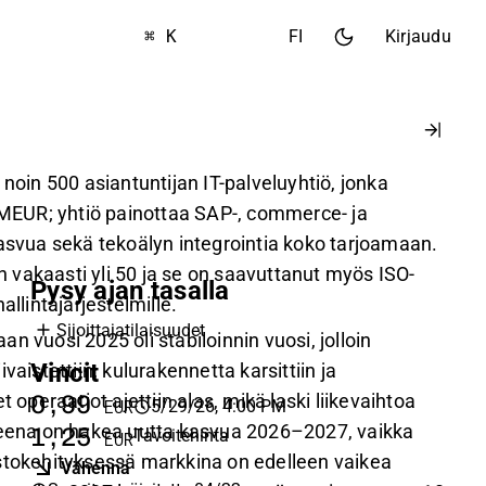
⌘ K
FI
Kirjaudu
 noin 500 asiantuntijan IT-palveluyhtiö, jonka
0 MEUR; yhtiö painottaa SAP-, commerce- ja
kasvua sekä tekoälyn integrointia koko tarjoamaan.
vakaasti yli 50 ja se on saavuttanut myös ISO-
Pysy ajan tasalla
allintajärjestelmille.
Sijoittajatilaisuudet
n vuosi 2025 oli stabiloinnin vuosi, jolloin
Vincit
vaistettiin, kulurakennetta karsittiin ja
t operaatiot ajettiin alas, mikä laski liikevaihtoa
0,99
5/29/26, 4:00 PM
EUR
teena on hakea uutta kasvua 2026–2027, vaikka
1,25
Tavoitehinta
EUR
stokehityksessä markkina on edelleen vaikea
Vähennä