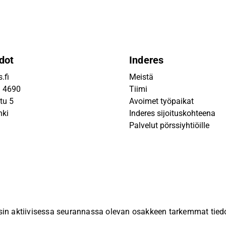
dot
Inderes
.fi
Meistä
9 4690
Tiimi
tu 5
Avoimet työpaikat
nki
Inderes sijoituskohteena
Palvelut pörssiyhtiöille
sin aktiivisessa seurannassa olevan osakkeen tarkemmat tiedot