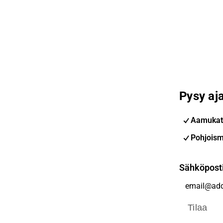
Pysy aja
Aamukat
Pohjoism
Sähköpost
Tilaa