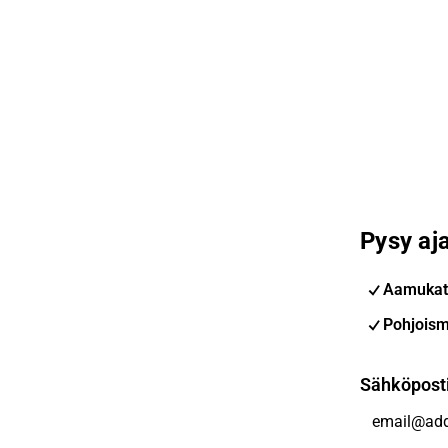
Pysy aja
Aamukat
Pohjoism
Sähköpost