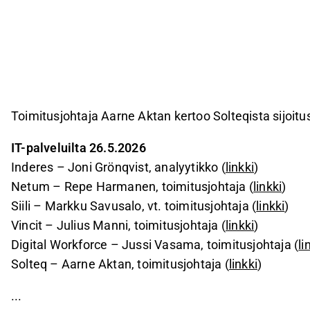
Toimitusjohtaja Aarne Aktan kertoo Solteqista sijoit
IT-palveluilta 26.5.2026
Inderes – Joni Grönqvist, analyytikko (
linkki
)
Netum – Repe Harmanen, toimitusjohtaja (
linkki
)
Siili – Markku Savusalo, vt. toimitusjohtaja (
linkki
)
Vincit – Julius Manni, toimitusjohtaja (
linkki
)
Digital Workforce – Jussi Vasama, toimitusjohtaja (
li
Solteq – Aarne Aktan, toimitusjohtaja (
linkki
)
...