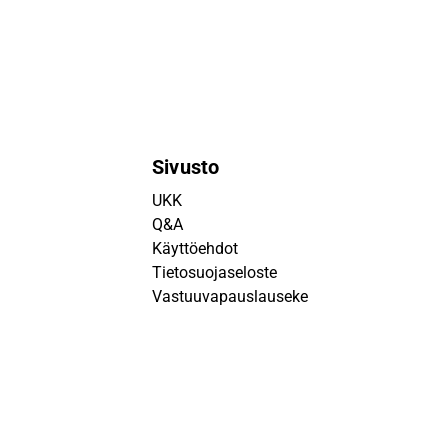
Sivusto
UKK
Q&A
Käyttöehdot
Tietosuojaseloste
Vastuuvapauslauseke