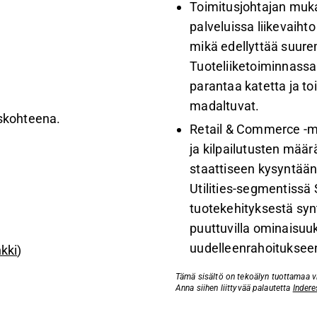
Toimitusjohtajan muka
palveluissa liikevaiht
mikä edellyttää suur
Tuoteliiketoiminnass
parantaa katetta ja to
madaltuvat.
uskohteena.
Retail & Commerce -ma
ja kilpailutusten mää
staattiseen kysyntään
Utilities-segmentissä 
tuotekehityksestä syntyn
puuttuvilla ominaisuuks
uudelleenrahoitukseen
nkki
)
Tämä sisältö on tekoälyn tuottamaa vid
Anna siihen liittyvää palautetta
Indere