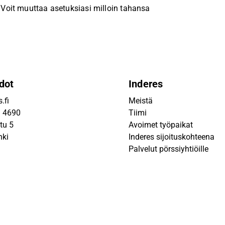
Voit muuttaa asetuksiasi milloin tahansa
dot
Inderes
.fi
Meistä
9 4690
Tiimi
tu 5
Avoimet työpaikat
nki
Inderes sijoituskohteena
Palvelut pörssiyhtiöille