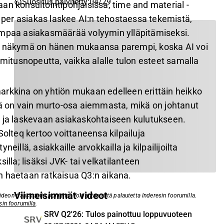
Suositus päivitetty
:
04/29
an konsultointipohjaisissa, time and material -
o per asiakas laskee AI:n tehostaessa tekemistä,
empaa asiakasmäärää volyymin ylläpitämiseksi.
a näkymä on hänen mukaansa parempi, koska AI voi
imitusnopeutta, vaikka alalle tulon esteet samalla
rkkina on yhtiön mukaan edelleen erittäin heikko
rä on vain murto-osa aiemmasta, mikä on johtanut
 ja laskevaan asiakaskohtaiseen kulutukseen.
Solteq kertoo voittaneensa kilpailuja
eillä, asiakkaille arvokkailla ja kilpailijoilta
illa; lisäksi JVK- tai velkatilanteen
 haetaan ratkaisua Q3:n aikana.
Viimeisimmät videot
eon transkriptin pohjalta. Voit antaa siitä palautetta Inderesin foorumilla.
sin foorumilla
.
SRV Q2'26: Tulos painottuu loppuvuoteen