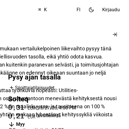
⌘ K
FI
Kirjaudu
 mukaan vertailukelpoinen liikevaihto pysyy tänä
llisvuoden tasolla, eikä yhtiö odota kasvua.
an kuitenkin paranevan selvästi, ja toimitusjohtajan
äänne on edennyt oikeaan suuntaan jo neljä
Pysy ajan tasalla
Sijoittajatilaisuudet
taa työnkuvia nopeasti: Utilities-
Solteq
:n osuus tuotantoon menevästä kehityksestä nousi
2 %:iin maaliskuussa, ja tavoitteena on 100 %
0,31
5/27/26, 4:00 PM
EUR
htiön mukaan lyhentänyt kehityssykliä viikoista
0,21
Tavoitehinta
EUR
Myy