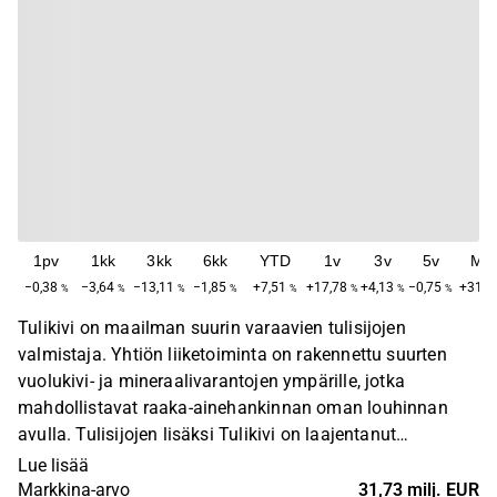
1pv
1kk
3kk
6kk
YTD
1v
3v
5v
Ma
−0,38
−3,64
−13,11
−1,85
+7,51
+17,78
+4,13
−0,75
+31,3
%
%
%
%
%
%
%
%
Tulikivi on maailman suurin varaavien tulisijojen
valmistaja. Yhtiön liiketoiminta on rakennettu suurten
vuolukivi- ja mineraalivarantojen ympärille, jotka
mahdollistavat raaka-ainehankinnan oman louhinnan
avulla. Tulisijojen lisäksi Tulikivi on laajentanut
tuotevalikoimaansa Sauna- ja Sisustustuoteryhmiin,
Lue lisää
jotka ovat luonnollisia jatkeita vuolukiven
Markkina-arvo
31,73 milj. EUR