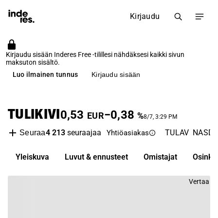
Kirjaudu
Kirjaudu sisään Inderes Free -tilillesi nähdäksesi kaikki sivun
maksuton sisältö.
Luo ilmainen tunnus
Kirjaudu sisään
TULIKIVI
0,53
−0,38
EUR
%
8/7, 3:29 PM
4 213
seuraajaa
TULAV
NASDAQ
Seuraa
Yhtiöasiakas
Yleiskuva
Luvut & ennusteet
Omistajat
Osinko
Vertaa