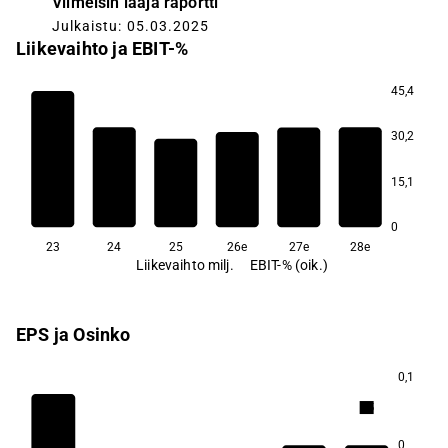
Viimeisin laaja raportti
Julkaistu: 05.03.2025
Liikevaihto ja EBIT-%
45,4
30,2
12,0
7,7
7,3
6,3
15,1
4,0
−0,5
0
23
24
25
26e
27e
28e
Liikevaihto milj.
EBIT-% (oik.)
EPS ja Osinko
0,1
3,5
0