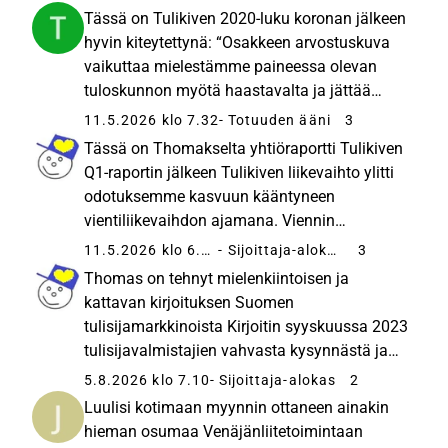
Tulikivispämmeri?
Tässä on Tulikiven 2020-luku koronan jälkeen
hyvin kiteytettynä: “Osakkeen arvostuskuva
vaikuttaa mielestämme paineessa olevan
tuloskunnon myötä haastavalta ja jättää
huomattavia odotuksia talkkihankkeen arvon
11.5.2026 klo 7.32
- Totuuden ääni
3
spekulatiivisen purkautumisen varaan”
Tässä on Thomakselta yhtiöraportti Tulikiven
Suomeksi ja maalaistermein: Perusbisnest...
Q1-raportin jälkeen Tulikiven liikevaihto ylitti
odotuksemme kasvuun kääntyneen
vientiliikevaihdon ajamana. Viennin
elpymisestä huolimatta tilausvirta supistui
11.5.2026 klo 6.02
- Sijoittaja-alokas
3
edellisvuodesta, mikä jättää kirittävää
Thomas on tehnyt mielenkiintoisen ja
ohjeistuksen saavuttamiseksi. Osakkeen...
kattavan kirjoituksen Suomen
tulisijamarkkinoista Kirjoitin syyskuussa 2023
tulisijavalmistajien vahvasta kysynnästä ja
sen myötä kotimaisten toimijoiden
5.8.2026 klo 7.10
- Sijoittaja-alokas
2
tervehtyneistä kannattavuustasoista.
Luulisi kotimaan myynnin ottaneen ainakin
Kuluttajien heikentynyt ostovoima ei vielä
hieman osumaa Venäjänliitetoimintaan
näkynyt tulisijaval...