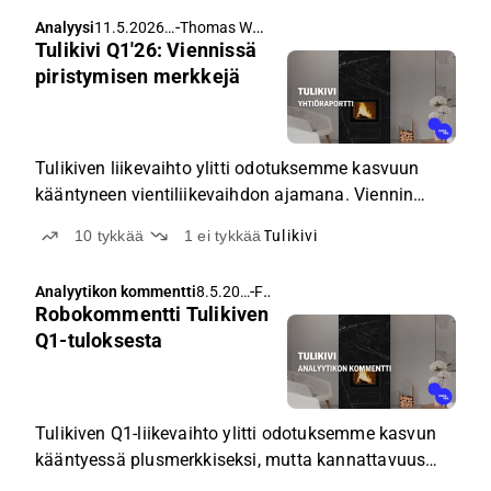
-
Thomas Westerholm
Analyysi
11.5.2026
Tulikivi Q1'26: Viennissä
klo 5.34
piristymisen merkkejä
Tulikiven liikevaihto ylitti odotuksemme kasvuun
kääntyneen vientiliikevaihdon ajamana. Viennin
elpymisestä huolimatta tilausvirta supistui
10
tykkää
1
ei tykkää
Tulikivi
edellisvuodesta.
-
Flash
Analyytikon kommentti
8.5.202
Robokommentti Tulikiven
6 klo
10.01
Q1-tuloksesta
Tulikiven Q1-liikevaihto ylitti odotuksemme kasvun
kääntyessä plusmerkkiseksi, mutta kannattavuus
heikkeni odotetusti kausiluonteisesti heikolla