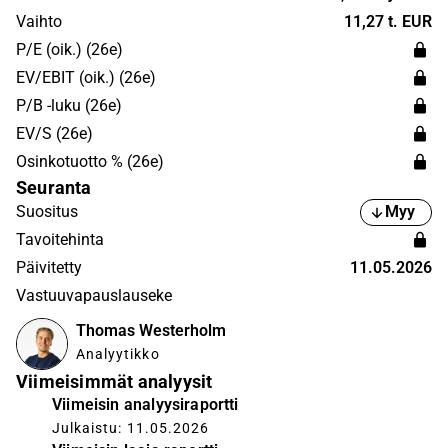
hyödyntämiseen raaka-aineena. Tuotteiden kohderyhmä
Vaihto
11,27 t. EUR
on modernit ja perinteiset kuluttajat. Yhtiöllä on yhteensä
P/E (oik.) (26e)
4 tuotantolaitosta, jotka sijaitsevat Juuassa,
EV/EBIT (oik.) (26e)
Heinävedellä, Suomussalmella ja Espoossa.
P/B -luku (26e)
EV/S (26e)
Osinkotuotto % (26e)
Seuranta
Suositus
Myy
Tavoitehinta
Päivitetty
11.05.2026
Vastuuvapauslauseke
Thomas Westerholm
Analyytikko
Viimeisimmät analyysit
Viimeisin analyysiraportti
Julkaistu: 11.05.2026