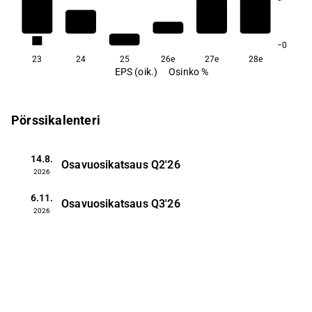
2,5
2,1
−0
23
24
25
26e
27e
28e
EPS (oik.)
Osinko %
Pörssikalenteri
14.8.
Osavuosikatsaus
Q2'26
2026
6.11.
Osavuosikatsaus
Q3'26
2026