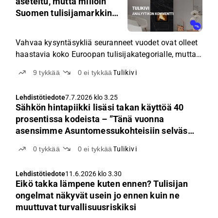
aseteltu, mutta milloin
4.54
Suomen tulisijamarkkina
syttyy?
Vahvaa kysyntäsykliä seuranneet vuodet ovat olleet
haastavia koko Euroopan tulisijakategorialle, mutta
edellytykset parempaan ovat muodostumassa.
9
tykkää
0
ei tykkää
Tulikivi
Lehdistötiedote
7.7.2026 klo 3.25
Sähkön hintapiikki lisäsi takan käyttöä 40
prosentissa kodeista – ”Tänä vuonna
asensimme Asuntomessukohteisiin selvästi
aiempaa enemmän tulisijoja”
0
tykkää
0
ei tykkää
Tulikivi
Lehdistötiedote
11.6.2026 klo 3.30
Eikö takka lämpene kuten ennen? Tulisijan
ongelmat näkyvät usein jo ennen kuin ne
muuttuvat turvallisuusriskiksi