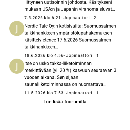
liittyneen uutisoinnin johdosta. Käsitykseni
mukaan USA:n ja Japanin viranomaisluvat
sähkökiukaiden osalta ovat vielä kesken,
7.5.2026 klo 6.21
- Jopinaattori
2
joten sieltä ei vielä apuja liikevaihtoon Q1:llä.
Nordic Talc Oy:n kotisivuilta: Suomussalmen
Toivottavasti luvat saadaan...
talkkihankkeen ympäristölupahakemuksen
käsittely etenee 17.6.2026 Suomussalmen
talkkihankkeen
ympäristölupahakemusprosessi on edennyt
18.6.2026 klo 4.56
- Jopinaattori
1
hyvin. Ympäristö- ja
Itse on usko takka-liiketoiminnan
vesitalouslupahakemuksen kuulutusaika on
merkittävään (yli 20 %) kasvuun seuraavan 3
päättynyt, ja hakemuksesta annettiin
vuoden aikana. Sen sijaan
yhteens...
saunaliiketoiminnassa on huomattava
kasvupotentiaali, mikä kuitenkin vaatii työtä
11.5.2026 klo 7.53
- Jopinaattori
1
ja aikaa. Tuotteet ovat hyviä ja ulkomailla on
Lue lisää foorumilla
maksukykyistä asiakaskuntaa
keskimääräistä kalliimmille...