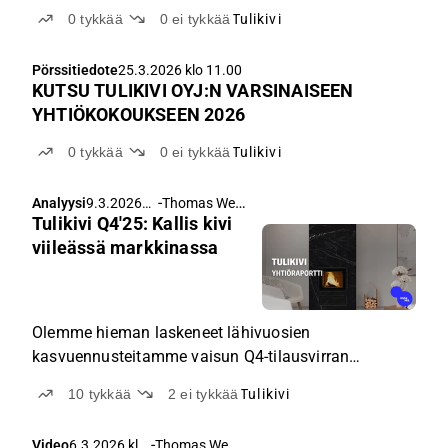
0
tykkää
0
ei tykkää
Tulikivi
Pörssitiedote
25.3.2026 klo 11.00
KUTSU TULIKIVI OYJ:N VARSINAISEEN
YHTIÖKOKOUKSEEN 2026
0
tykkää
0
ei tykkää
Tulikivi
-
Thomas Westerholm
Analyysi
9.3.2026
Tulikivi Q4'25: Kallis kivi
klo 5.30
viileässä markkinassa
Olemme hieman laskeneet lähivuosien
kasvuennusteitamme vaisun Q4-tilausvirran
ajamana, joskin tunnistamme viime aikoina
10
tykkää
2
ei tykkää
Tulikivi
kohonneen kuluttajaenergiahinnan tulisijojen
potentiaaliseksi kysyntäajuriksi.
-
Thomas Westerholm
Video
6.3.2026 klo