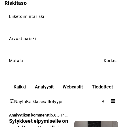
Riskitaso
Liiketoimintariski
Arvostusriski
Matala
Korkea
Kaikki
Analyysit
Webcastit
Tiedotteet
Näytä
Kaikki sisältötyypit
-
Thomas Westerholm
Analyytikon kommentti
5.8.
Sytykkeet elpymiselle on
202
6 klo