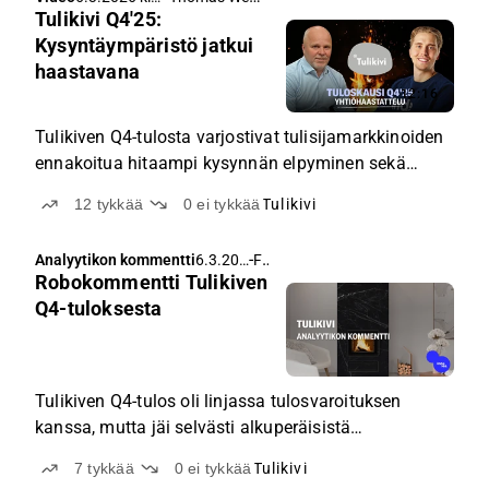
Tulikivi Q4'25:
14.35
Kysyntäympäristö jatkui
haastavana
12:16
Tulikiven Q4-tulosta varjostivat tulisijamarkkinoiden
ennakoitua hitaampi kysynnän elpyminen sekä
louhinnan ja tuotannon aiheuttamat
12
tykkää
0
ei tykkää
Tulikivi
tuottavuusongelmat.
-
Flash
Analyytikon kommentti
6.3.202
Robokommentti Tulikiven
6 klo
11.01
Q4-tuloksesta
Tulikiven Q4-tulos oli linjassa tulosvaroituksen
kanssa, mutta jäi selvästi alkuperäisistä
odotuksistamme. Heikkoa suoritusta selittävät
7
tykkää
0
ei tykkää
Tulikivi
tulisijamarkkinoiden ennakoitua hitaampi kysynnän