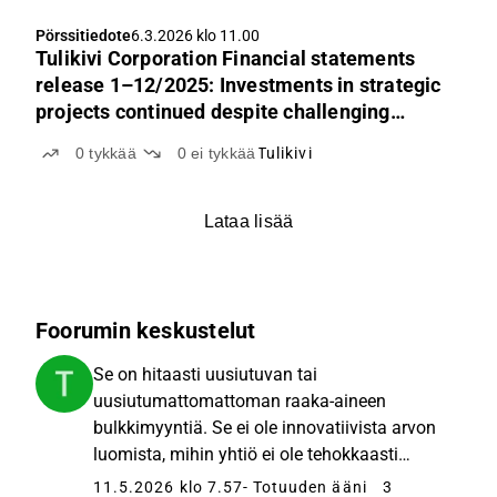
elpyminen sekä louhinnan ja tuotannon
Pörssitiedote
6.3.2026 klo 11.00
tuottavuusongelmat. Tilausvirta ei osoita merkkejä
Tulikivi Corporation Financial statements
käänteestä, mikä asettaa vuoden 2026
release 1–12/2025: Investments in strategic
kasvuohjeistuksen uskottavuuden koetukselle.
projects continued despite challenging
market conditions.
0
tykkää
0
ei tykkää
Tulikivi
Lataa lisää
Foorumin keskustelut
Se on hitaasti uusiutuvan tai
uusiutumattomattoman raaka-aineen
bulkkimyyntiä. Se ei ole innovatiivista arvon
luomista, mihin yhtiö ei ole tehokkaasti
pystynyt. Missä muuten on netin
11.5.2026 klo 7.57
- Totuuden ääni
3