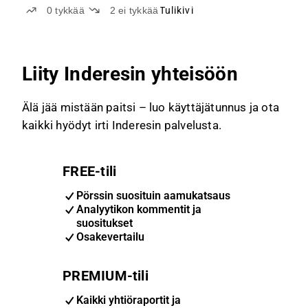
0
tykkää
2
ei tykkää
Tulikivi
Liity Inderesin yhteisöön
Älä jää mistään paitsi – luo käyttäjätunnus ja ota
kaikki hyödyt irti Inderesin palvelusta.
FREE-tili
Pörssin suosituin aamukatsaus
Analyytikon kommentit ja
suositukset
Osakevertailu
PREMIUM-tili
Kaikki yhtiöraportit ja