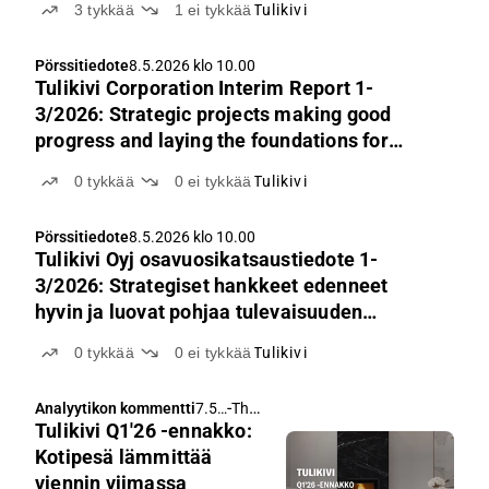
3
tykkää
1
ei tykkää
Tulikivi
neljänneksellä. Myynnin rakenne painoi katteita
kotimarkkinapainotteisen myynnin vuoksi. Huomio
Pörssitiedote
8.5.2026 klo 10.00
kiinnittyy erityisesti tilausvirran selvään laskuun,
Tulikivi Corporation Interim Report 1-
mikä luo painetta loppuvuoden ennusteille
3/2026: Strategic projects making good
ohjeistuksen saavuttamiseksi. Strategiset hankkeet
progress and laying the foundations for
etenivät suunnitelmien mukaisesti.
future growth
0
tykkää
0
ei tykkää
Tulikivi
Pörssitiedote
8.5.2026 klo 10.00
Tulikivi Oyj osavuosikatsaustiedote 1-
3/2026: Strategiset hankkeet edenneet
hyvin ja luovat pohjaa tulevaisuuden
kasvulle
0
tykkää
0
ei tykkää
Tulikivi
-
Thomas Westerholm
Analyytikon kommentti
7.5.
Tulikivi Q1'26 -ennakko:
202
6 klo
Kotipesä lämmittää
4.33
viennin viimassa