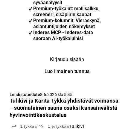
syväanalyysit
Premium-työkalut: mallisalkku,
screeneri, sisäpiirin kaupat
Premium-kolumnit: Vieraskynä,
asiantuntijoiden näkemykset
Inderes MCP - Inderes-data
suoraan AI-työkaluihisi
Kirjaudu sisään
Luo ilmainen tunnus
Lehdistötiedote
8.6.2026 klo 5.45
Tulikivi ja Karita Tykkä yhdistävät voimansa
– suomalainen sauna osaksi kansainvälistä
hyvinvointikeskustelua
1
tykkää
1
ei tykkää
Tulikivi