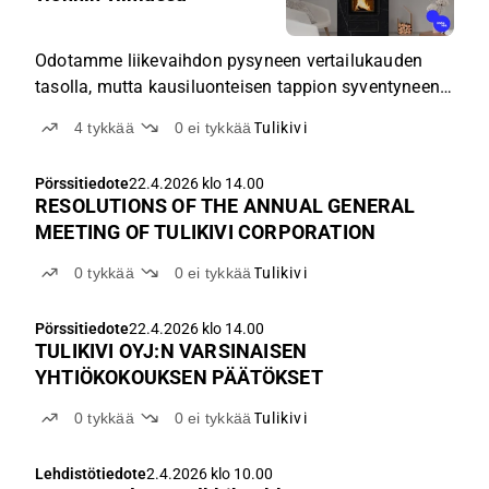
Odotamme liikevaihdon pysyneen vertailukauden
tasolla, mutta kausiluonteisen tappion syventyneen
myynnin rakenteen ja kustannusinflaation ajamana.
4
tykkää
0
ei tykkää
Tulikivi
Pörssitiedote
22.4.2026 klo 14.00
RESOLUTIONS OF THE ANNUAL GENERAL
MEETING OF TULIKIVI CORPORATION
0
tykkää
0
ei tykkää
Tulikivi
Pörssitiedote
22.4.2026 klo 14.00
TULIKIVI OYJ:N VARSINAISEN
YHTIÖKOKOUKSEN PÄÄTÖKSET
0
tykkää
0
ei tykkää
Tulikivi
Lehdistötiedote
2.4.2026 klo 10.00