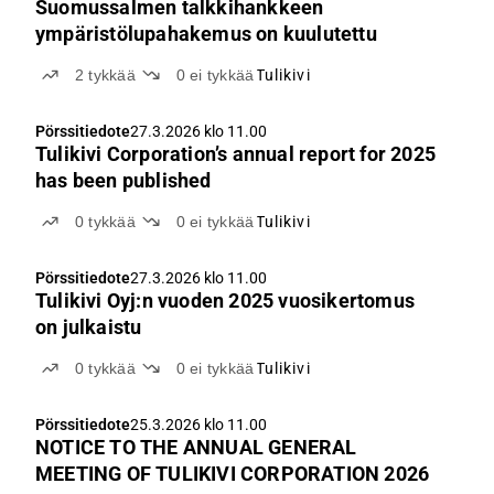
Suomussalmen talkkihankkeen
ympäristölupahakemus on kuulutettu
2
tykkää
0
ei tykkää
Tulikivi
Pörssitiedote
27.3.2026 klo 11.00
Tulikivi Corporation’s annual report for 2025
has been published
0
tykkää
0
ei tykkää
Tulikivi
Pörssitiedote
27.3.2026 klo 11.00
Tulikivi Oyj:n vuoden 2025 vuosikertomus
on julkaistu
0
tykkää
0
ei tykkää
Tulikivi
Pörssitiedote
25.3.2026 klo 11.00
NOTICE TO THE ANNUAL GENERAL
MEETING OF TULIKIVI CORPORATION 2026