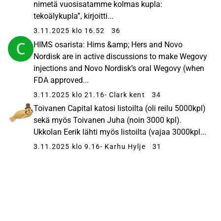
nimetä vuosisatamme kolmas kupla:
tekoälykupla”, kirjoitti...
3.11.2025 klo 16.52
36
HIMS osarista: Hims &amp; Hers and Novo
Nordisk are in active discussions to make Wegovy
injections and Novo Nordisk’s oral Wegovy (when
FDA approved...
3.11.2025 klo 21.16
- Clark kent
34
Toivanen Capital katosi listoilta (oli reilu 5000kpl)
sekä myös Toivanen Juha (noin 3000 kpl).
Ukkolan Eerik lähti myös listoilta (vajaa 3000kpl...
3.11.2025 klo 9.16
- Karhu Hylje
31