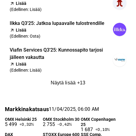
Lisää
(
Edellinen: Lisää
)
Ilkka Q3'25: Jatkoa lupaavalle tulostrendille
Lisää
(
Edellinen: Osta
)
Viafin Services Q3'25: Kunnossapito tarjosi
jälleen vakautta
Lisää
(
Edellinen: Lisää
)
Näytä lisää
+
13
Markkinakatsaus
11/04/2025, 06:00 AM
OMX Helsinki 25
OMX Stockholm 30
OMX Copenhagen
5 499
2 755
25
+0,32
%
−0,42
%
1 687
+0,10
%
DAX
STOXX Europe 600
SSE Comp.