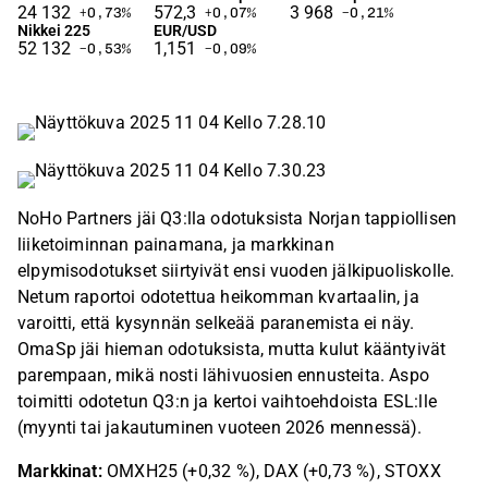
24 132
572,3
3 968
+0,73
%
+0,07
%
−0,21
%
Nikkei 225
EUR/USD
52 132
1,151
−0,53
%
−0,09
%
NoHo Partners jäi Q3:lla odotuksista Norjan tappiollisen
liiketoiminnan painamana, ja markkinan
elpymisodotukset siirtyivät ensi vuoden jälkipuoliskolle.
Netum raportoi odotettua heikomman kvartaalin, ja
varoitti, että kysynnän selkeää paranemista ei näy.
OmaSp jäi hieman odotuksista, mutta kulut kääntyivät
parempaan, mikä nosti lähivuosien ennusteita. Aspo
toimitti odotetun Q3:n ja kertoi vaihtoehdoista ESL:lle
(myynti tai jakautuminen vuoteen 2026 mennessä).
Markkinat:
OMXH25 (+0,32 %), DAX (+0,73 %), STOXX