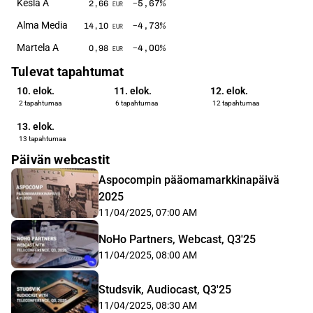
Kesla A
−5,67
%
2,66
EUR
Alma Media
−4,73
%
14,10
EUR
Martela A
−4,00
%
0,98
EUR
Tulevat tapahtumat
10. elok.
11. elok.
12. elok.
2 tapahtumaa
6 tapahtumaa
12 tapahtumaa
13. elok.
13 tapahtumaa
Päivän webcastit
Aspocompin pääomamarkkinapäivä
2025
11/04/2025, 07:00 AM
NoHo Partners, Webcast, Q3'25
11/04/2025, 08:00 AM
Studsvik, Audiocast, Q3'25
11/04/2025, 08:30 AM