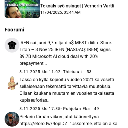
Tekoäly syö osingot | Vernerin Vartti
11/04/2025, 05:44 AM
20:43
Foorumi
IREN sai juuri 9,7miljardin$ MFST diilin. Stock
Titan – 3 Nov 25 IREN (NASDAQ: IREN) signs
$9.7B Microsoft AI cloud deal with 20%
prepayment...
3.11.2025 klo 11.02
- Thiebault
53
Tässä on kyllä kopioitu vuoden 2021 kalvosetti
sellaisenaan tekemättä tarvittavia muutoksia.
Ollaan kaukana muutamien vuosien takaisesta
kuplaeuforias...
3.11.2025 klo 17.35
- Pohjolan Eka
49
Pietarin tämän viikon jutut käännettynä.
https://etoro.tw/4oplDZI “Uskomme, että on aika