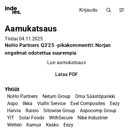
Kirjaudu
Aamukatsaus
Tiistai 04.11.2025
NoHo Partners Q3'25 -pikakommentti: Norjan
ongelmat odotettua suurempia
Lue aamukatsaus
Lataa PDF
Yhtiöt
NoHo Partners
Netum Group
Oma Säästöpankki
Aspo
Ilkka
Viafin Service
Exel Composites
Eezy
Harvia
Raisio
Sitowise Group
Aspocomp Group
YIT
Solar Foods
WithSecure
Nibe Industrier
Wetteri
Kamux
Kesko
Eezy