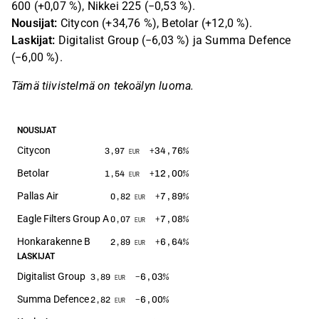
600 (+0,07 %), Nikkei 225 (−0,53 %).
Nousijat:
Citycon (+34,76 %), Betolar (+12,0 %).
Laskijat:
Digitalist Group (−6,03 %) ja Summa Defence
(−6,00 %).
Tämä tiivistelmä on tekoälyn luoma.
NOUSIJAT
Citycon
+34,76
%
3,97
EUR
Betolar
+12,00
%
1,54
EUR
Pallas Air
+7,89
%
0,82
EUR
Eagle Filters Group A
+7,08
%
0,07
EUR
Honkarakenne B
+6,64
%
2,89
EUR
LASKIJAT
Digitalist Group
−6,03
%
3,89
EUR
Summa Defence
−6,00
%
2,82
EUR