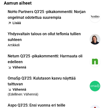
Aamun aiheet
NoHo Partners Q3'25 -pikakommentti: Norjan
ongelmat odotettua suurempia
Lisää
Yhdysvaltain talous on ollut teflonia tullien
suhteen
Artikkeli
Netum Q3’25 -pikakommentti: Harmaata oli
edelleen
Vähennä
OmaSp Q3'25: Kulutason kasvu näyttää
taittuvan
Vähennä
(
Edellinen: Vähennä
)
Aspo Q3'25: Ensi vuonna eri teille